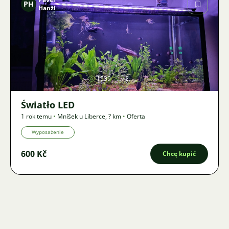
PH
Hanžl
Zdjęcie
1539
2
Światło LED
1 rok temu
•
Mníšek u Liberce
,
? km
•
Oferta
Wyposażenie
600 Kč
Chcę kupić