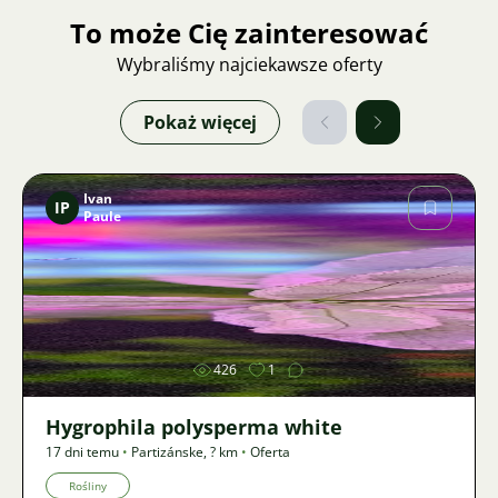
To może Cię zainteresować
Wybraliśmy najciekawsze oferty
Pokaż więcej
Ivan
IP
Paule
Zdjęcie
426
1
Hygrophila polysperma white
17 dni temu
•
Partizánske
,
? km
•
Oferta
Rośliny