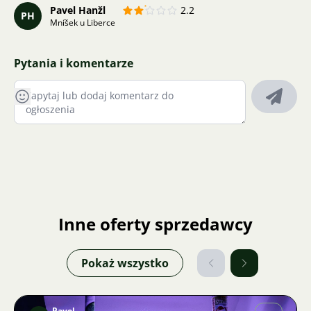
Pavel Hanžl
2.2
PH
Mníšek u Liberce
Pytania i komentarze
Inne oferty sprzedawcy
Pokaż wszystko
Pavel