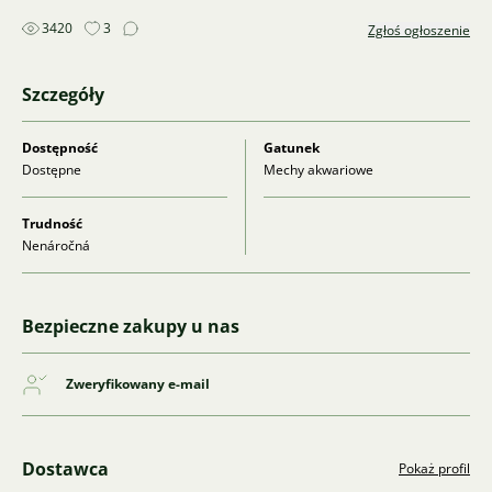
3420
3
Zgłoś ogłoszenie
Szczegóły
Dostępność
Gatunek
Dostępne
Mechy akwariowe
Trudność
Nenáročná
Bezpieczne zakupy u nas
Zweryfikowany e-mail
Dostawca
Pokaż profil