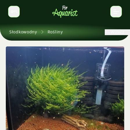
PL
Zmień język
Słodkowodny
Rośliny
Wstecz