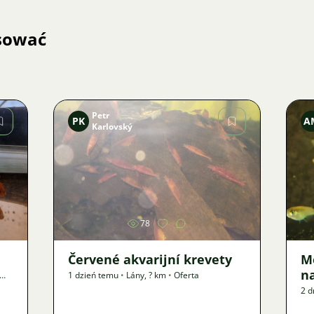
esować
Petr
PK
A
Karlovský
Zdjęcie
78
Červené akvarijní krevety
M
n
1 dzień temu
•
Lány
,
? km
•
Oferta
2 d