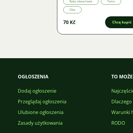
Ryby akwariowe
Tetra
Oba
70 Kč
Chcę kupić
OGŁOSZENIA
TO MOŻE
Dodaj ogłoszenie
Najczęści
Przeglądaj ogłoszenia
Dlaczego
Ulubione ogłoszenia
Warunki 
Zasady użytkowania
RODO