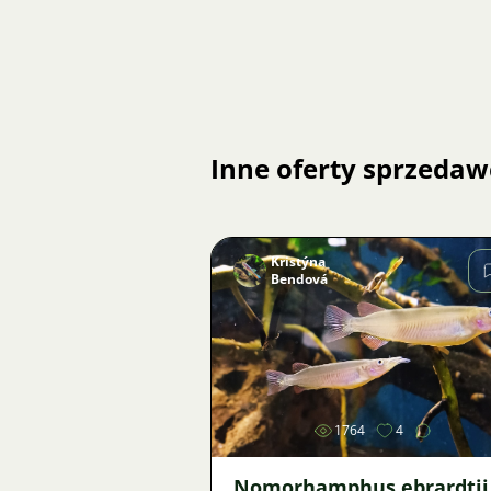
Inne oferty sprzedaw
Kristýna
Bendová
Zdjęcie
1764
4
Nomorhamphus ebrardtii