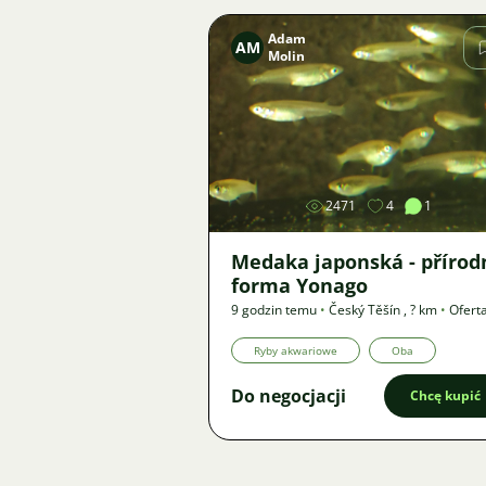
Adam
AM
Molin
Zdjęcie
2471
4
1
Medaka japonská - přírod
forma Yonago
9 godzin temu
•
Český Těšín
,
? km
•
Ofert
Ryby akwariowe
Oba
Do negocjacji
Chcę kupić