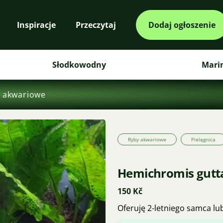
Inspiracje
Przeczytaj
Dodaj ogłoszenie
Słodkowodny
Mari
 akwariowe
Ryby akwariowe
Pielęgnica
Hemichromis gutt
150 Kč
Oferuję 2-letniego samca lu