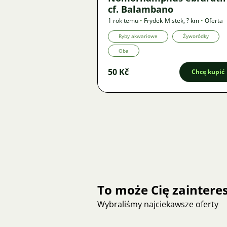
cf. Balambano
1 rok temu
•
Frydek-Mistek
,
? km
•
Oferta
Ryby akwariowe
Żyworódky
Oba
50 Kč
Chcę kupić
To może Cię zainter
Wybraliśmy najciekawsze oferty