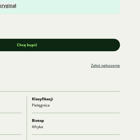
oryginał
Chcę kupić
Zgłoś ogłoszenie
Klasyfikacji
Pielęgnica
Biotop
Afryka