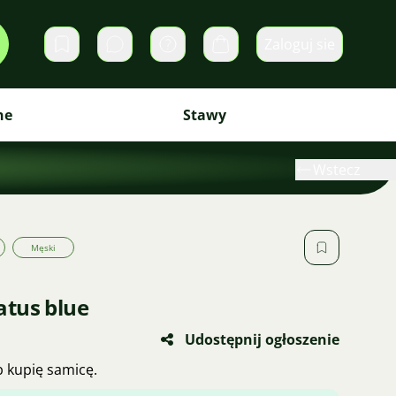
Zaloguj sie
Prywatne wiadomości
Koszyk
ne
Stawy
Wstecz
Męski
atus blue
Udostępnij ogłoszenie
b kupię samicę.