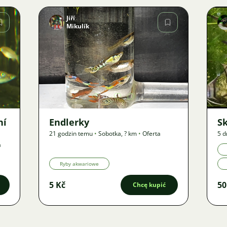
Jiří
Mikulík
Zdjęcie
47
ní
Endlerky
S
21 godzin temu
•
Sobotka
,
? km
•
Oferta
5 d
a
Ryby akwariowe
5 Kč
50
Chcę kupić