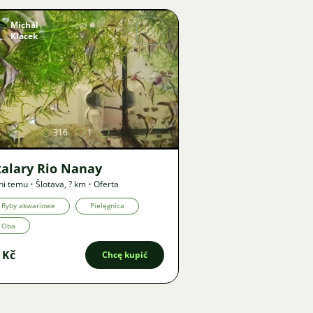
Michal
Klacek
Zdjęcie
316
1
kalary Rio Nanay
ni temu
•
Šlotava
,
? km
•
Oferta
Ryby akwariowe
Pielęgnica
Oba
 Kč
Chcę kupić