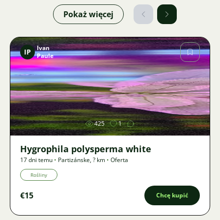
Pokaż więcej
Ivan
IP
Paule
Zdjęcie
425
1
Hygrophila polysperma white
17 dni temu
•
Partizánske
,
? km
•
Oferta
Rośliny
€15
Chcę kupić