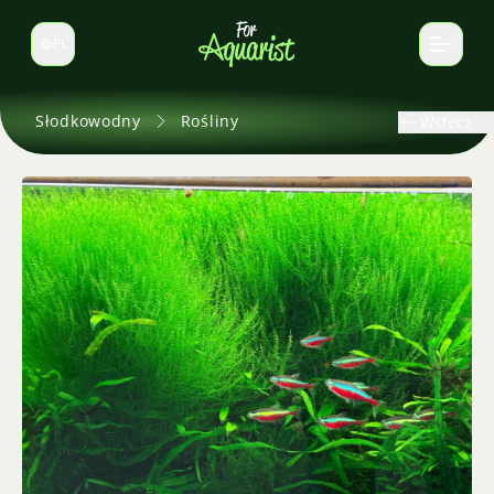
PL
Zmień język
Słodkowodny
Rośliny
Wstecz