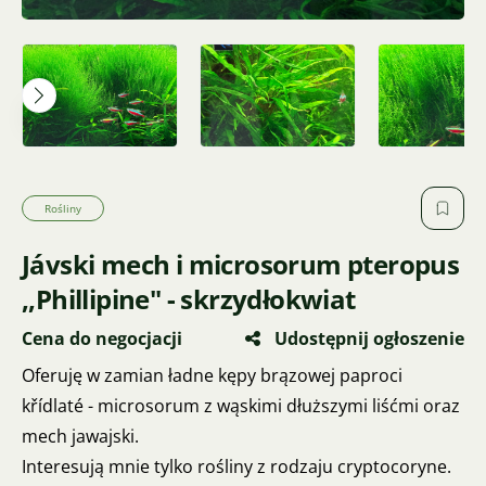
Rośliny
Jávski mech i microsorum pteropus
,,Phillipine" - skrzydłokwiat
Cena do negocjacji
Udostępnij ogłoszenie
Oferuję w zamian ładne kępy brązowej paproci
křídlaté - microsorum z wąskimi dłuższymi liśćmi oraz
mech jawajski.
Interesują mnie tylko rośliny z rodzaju cryptocoryne.