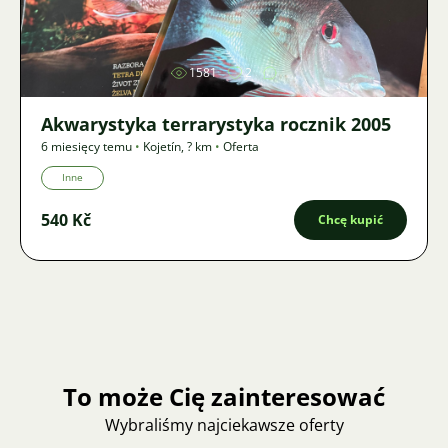
Zdjęcie
1581
2
Akwarystyka terrarystyka rocznik 2005
6 miesięcy temu
•
Kojetín
,
? km
•
Oferta
Inne
540 Kč
Chcę kupić
To może Cię zainteresować
Wybraliśmy najciekawsze oferty