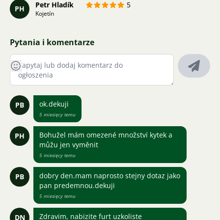
Petr Hladík
5
PH
Kojetín
Pytania i komentarze
ok.dekuji
PB
5 miesięcy temu
Bohužel mám omezené množství kytek a
PH
můžu jen vyměnit
5 miesięcy temu
dobry den.mam naprosto stejny dotaz jako
PB
pan predemnou.dekuji
5 miesięcy temu
Zdravim, nabizite furt uzkoliste
DN