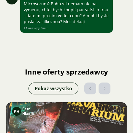
Microsorum? Bohuzel nemam nic na
vymenu, chtel bych koupit par vetsich trsu
- date mi prosim vedet cenu? A mohl byste
poslat zasilkovnou? Moc dekuji
11 miesięcy temu
Inne oferty sprzedawcy
Pokaż wszystko
Petr
PH
Hladík