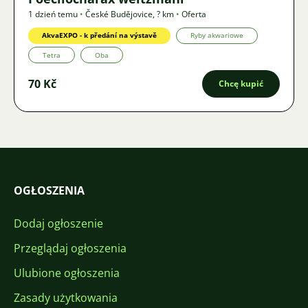
1 dzień temu
•
České Budějovice
,
? km
•
Oferta
AkvaEXPO - k předání na výstavě
Ryby akwariowe
Tetra
Oba
70 Kč
Chcę kupić
OGŁOSZENIA
Dodaj ogłoszenie
Przeglądaj ogłoszenia
Ulubione ogłoszenia
Zasady użytkowania