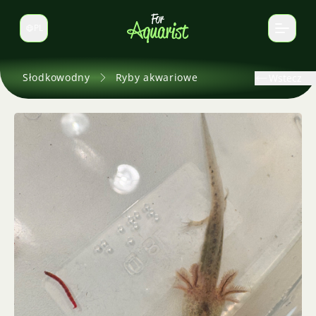
PL
Zmień język
Słodkowodny
Ryby akwariowe
Wstecz