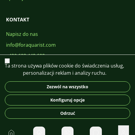
KONTAKT
Napisz do nas
info@foraquarist.com
+420 603 449 602
Zamknij
Ta strona używa plików cookie do świadczenia usług,
personalizacji reklam i analizy ruchu.
Zezwól na wszystko
CS
SK
EN
PL
DE
Konfiguruj opcje
© 2026 For Aquarist
Odrzuć