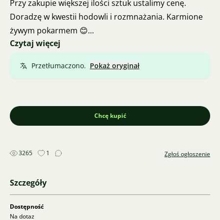
Przy zakupie większej ilości sztuk ustalimy cenę.
Doradzę w kwestii hodowli i rozmnażania. Karmione
żywym pokarmem 😊
Czytaj więcej
Wylęg 3.1.2025
Odbiór w Ostravie, Frydku-Mistku i okolicach.
Przetłumaczono.
Pokaż oryginał
Chcę kupić
3265
1
Zgłoś ogłoszenie
Szczegóły
Dostępność
Na dotaz