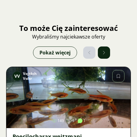
To może Cię zainteresować
Wybraliśmy najciekawsze oferty
Pokaż więcej
Vojtěch
VV
Voltr
Zdjęcie
149
1
1
Poecilocharax weitzmani