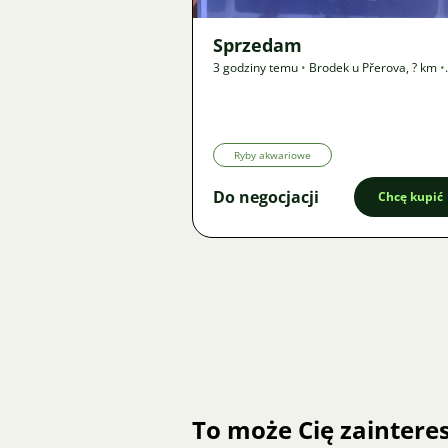
Sprzedam
3 godziny temu
•
Brodek u Přerova
,
? km
•
Oferta
Ryby akwariowe
Do negocjacji
Chcę kupić
To może Cię zainter