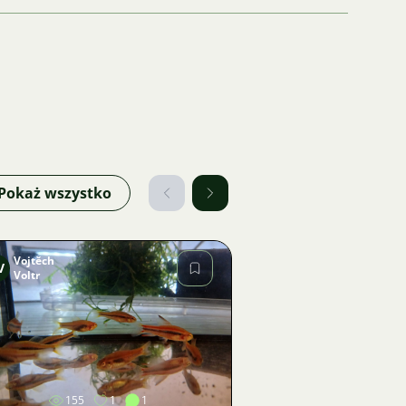
Pokaż wszystko
Vojtěch
V
Voltr
Zdjęcie
155
1
1