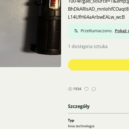
100-w?gad_source=1&amp;g
BhDkARIsAD_mnIohfCOaqt8
L14UfH64aArbwEALw_wcB
Przetłumaczono.
Pokaż 
1 dostępna sztuka
1934
Szczegóły
Typ
Inna technologia