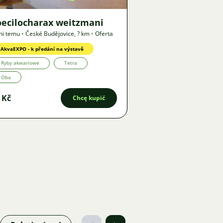
oecilocharax weitzmani
ni temu
•
České Budějovice
,
? km
•
Oferta
AkvaEXPO - k předání na výstavě
Ryby akwariowe
Tetra
Oba
 Kč
Chcę kupić