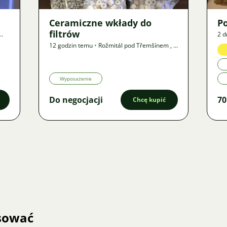
Ceramiczne wkłady do
P
filtrów
2 d
12 godzin temu
•
Rožmitál pod Třemšínem
,
?
km
•
Oferta
Wyposażenie
Do negocjacji
70
Chcę kupić
esować