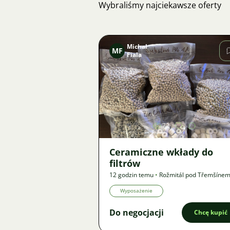
Wybraliśmy najciekawsze oferty
Michal
MF
Fiala
Zdjęcie
72
Ceramiczne wkłady do
filtrów
12 godzin temu
•
Rožmitál pod Třemšíne
km
•
Oferta
Wyposażenie
Do negocjacji
Chcę kupić