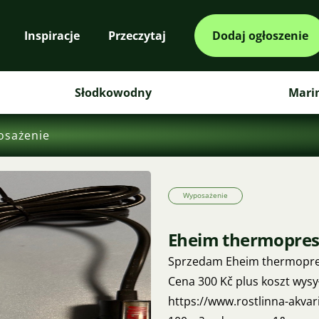
Inspiracje
Przeczytaj
Dodaj ogłoszenie
Słodkowodny
Mari
osażenie
Wyposażenie
Eheim thermopres
Sprzedam Eheim thermopres
Cena 300 Kč plus koszt wysył
https://www.rostlinna-akvar