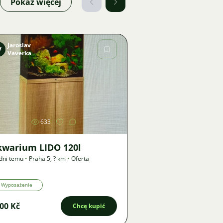
Pokaż więcej
Jaroslav
V
Vaverka
Zdjęcie
633
kwarium LIDO 120l
dni temu
•
Praha 5
,
? km
•
Oferta
Wyposażenie
00 Kč
Chcę kupić