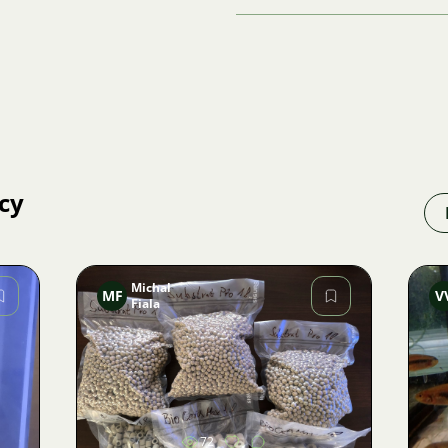
cy
Michal
MF
V
Fiala
Zdjęcie
72