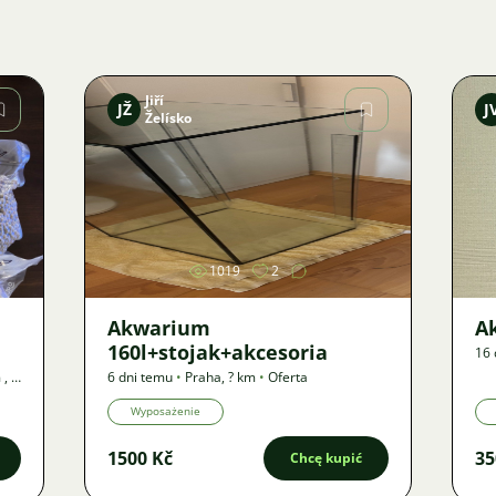
Jiří
JŽ
J
Želísko
Zdjęcie
1019
2
Akwarium
A
160l+stojak+akcesoria
16 
m
,
?
6 dni temu
•
Praha
,
? km
•
Oferta
Wyposażenie
1500 Kč
35
Chcę kupić