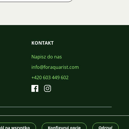
KONTAKT
Napisz do nas
info@foraquarist.com
+420 603 449 602
CS
SK
EN
PL
DE
© 2026 For Aquarist
ól na wszystko
Konfiguruj opcje
Odrzuć