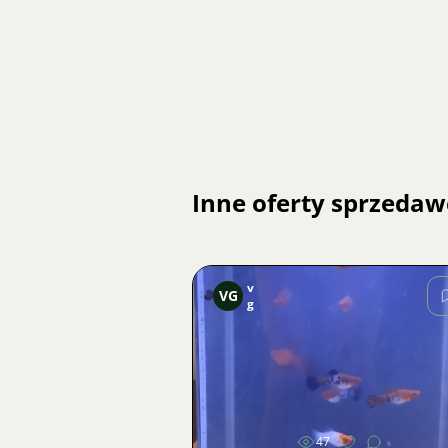
Inne oferty sprzedaw
v
VG
g
Zdjęcie
47