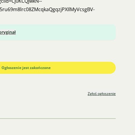
clid=Cj0KCQjwkN--
5ru69m8lrc08ZMcqkaQgqzjPXIlMyVcsgBV-
oryginał
Ogłoszenie jest zakończone
Zgłoś ogłoszenie