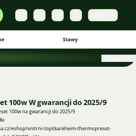
Zaloguj sie
Prywatne wiadomości
Koszyk
ne
Stawy
Wstecz
et 100w W gwarancji do 2025/9
et 100w na gwarancji do 2025/9
ki
ia.cz/eshop/vnitrni-topitka/eheim-thermopreset-