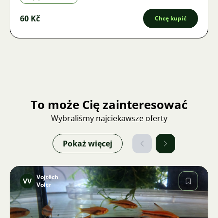
60 Kč
Chcę kupić
To może Cię zainteresować
Wybraliśmy najciekawsze oferty
Pokaż więcej
Vojtěch
VV
Voltr