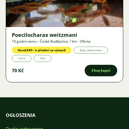
Zdjęcie
80
1
1
Poecilocharax weitzmani
10 godzin temu
•
České Budějovice
,
? km
•
Oferta
AkvaEXPO - k předání na výstavě
Ryby akwariowe
Tetra
Oba
70 Kč
Chcę kupić
OGŁOSZENIA