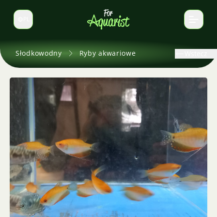
PL
Zmień język
Słodkowodny
Ryby akwariowe
Wstecz