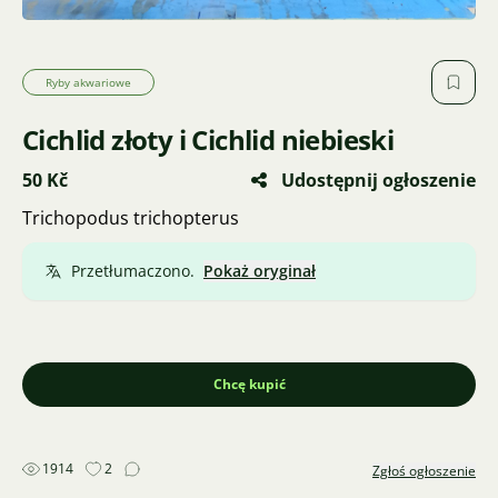
Ryby akwariowe
Cichlid złoty i Cichlid niebieski
50 Kč
Udostępnij ogłoszenie
Trichopodus trichopterus
Przetłumaczono.
Pokaż oryginał
Chcę kupić
1914
2
Zgłoś ogłoszenie