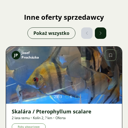
Inne oferty sprzedawcy
Pokaż wszystko
Josef
JP
Procházka
Zdjęcie
2313
6
Skalára / Pterophyllum scalare
2 lata temu
•
Kolín 2
,
? km
•
Oferta
Ryby akwariowe