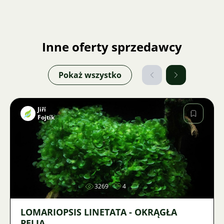
Inne oferty sprzedawcy
Pokaż wszystko
Jiří
Fojtík
Zdjęcie
3269
4
LOMARIOPSIS LINETATA - OKRĄGŁA
PELIA