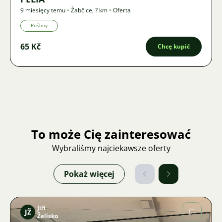
9 miesięcy temu
•
Žabčice
,
? km
•
Oferta
Rośliny
65 Kč
Chcę kupić
To może Cię zainteresować
Wybraliśmy najciekawsze oferty
Pokaż więcej
Jiří
JŽ
Želísko