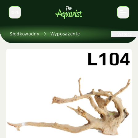
PL
Zmień język
Słodkowodny
Wyposażenie
Wstecz