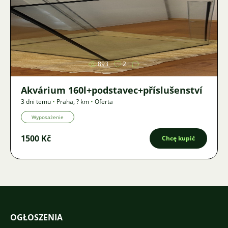
Zdjęcie
893
2
Akvárium 160l+podstavec+příslušenství
3 dni temu
•
Praha
,
? km
•
Oferta
Wyposażenie
1500 Kč
Chcę kupić
OGŁOSZENIA