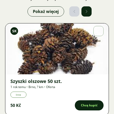
Pokaż więcej
Sandra
SK
Křivánková
Zdjęcie
2363
2
Szyszki olszowe 50 szt.
1 rok temu
•
Brno
,
? km
•
Oferta
Inne
50 Kč
Chcę kupić