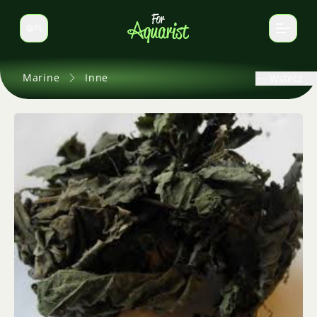
PL
Zmień język
Marine
Inne
Wstecz