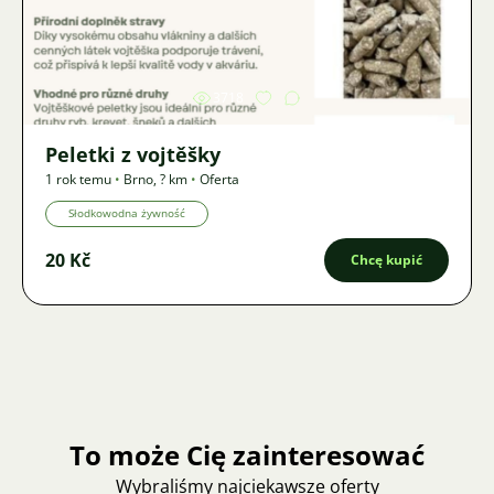
Zdjęcie
3718
Peletki z vojtěšky
1 rok temu
•
Brno
,
? km
•
Oferta
Słodkowodna żywność
20 Kč
Chcę kupić
To może Cię zainteresować
Wybraliśmy najciekawsze oferty