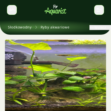
PL
Zmień język
Słodkowodny
Ryby akwariowe
Wstecz