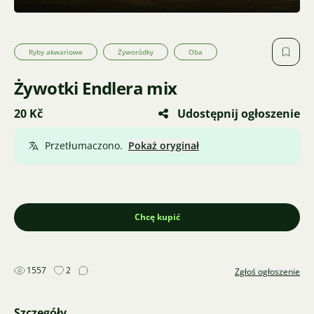
Ryby akwariowe
Żyworódky
Oba
Żywotki Endlera mix
20 Kč
Udostępnij ogłoszenie
Przetłumaczono.
Pokaż oryginał
Chcę kupić
1557
2
Zgłoś ogłoszenie
Szczegóły