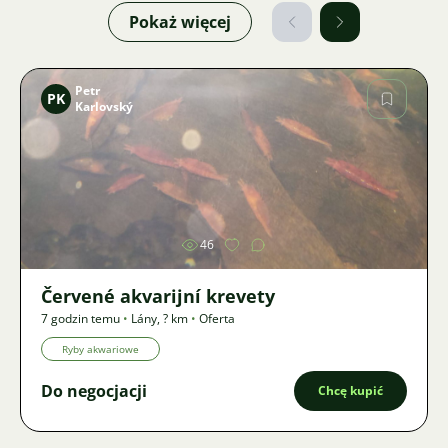
Pokaż więcej
Petr
PK
Karlovský
Zdjęcie
46
Červené akvarijní krevety
7 godzin temu
•
Lány
,
? km
•
Oferta
Ryby akwariowe
Do negocjacji
Chcę kupić