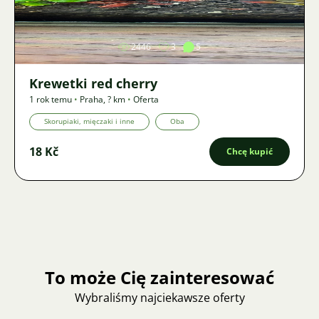
Zdjęcie
2446
3
5
Krewetki red cherry
1 rok temu
•
Praha
,
? km
•
Oferta
Skorupiaki, mięczaki i inne
Oba
18 Kč
Chcę kupić
To może Cię zainteresować
Wybraliśmy najciekawsze oferty