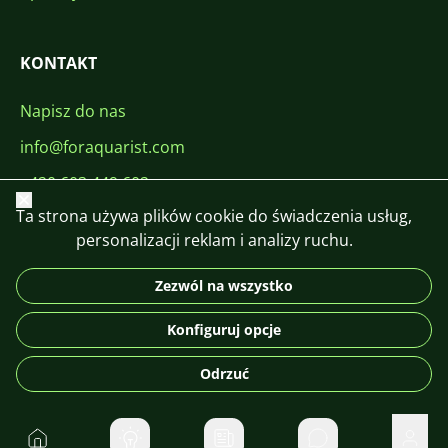
KONTAKT
Napisz do nas
info@foraquarist.com
+420 603 449 602
Zamknij
Ta strona używa plików cookie do świadczenia usług,
personalizacji reklam i analizy ruchu.
Zezwól na wszystko
CS
SK
EN
PL
DE
Konfiguruj opcje
© 2026 For Aquarist
Odrzuć