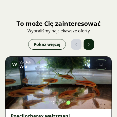
To może Cię zainteresować
Wybraliśmy najciekawsze oferty
Pokaż więcej
Vojtěch
VV
Voltr
Zdjęcie
117
1
1
Poecilocharax weitzmani