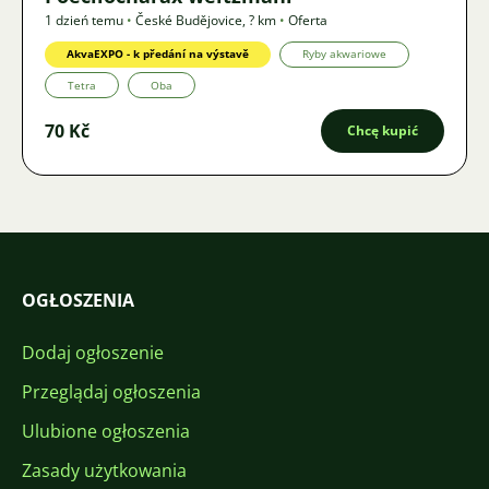
1 dzień temu
•
České Budějovice
,
? km
•
Oferta
AkvaEXPO - k předání na výstavě
Ryby akwariowe
Tetra
Oba
70 Kč
Chcę kupić
OGŁOSZENIA
Dodaj ogłoszenie
Przeglądaj ogłoszenia
Ulubione ogłoszenia
Zasady użytkowania