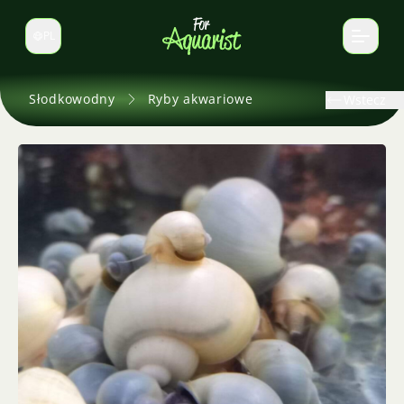
PL
Zmień język
Słodkowodny
Ryby akwariowe
Wstecz