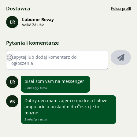
Dostawca
Pokaż profil
Ľubomír Révay
ĽR
Veľké Zálužie
Pytania i komentarze
písal som vám na messenger
ĽR
5 miesięcy temu
Dobry den mam zajem o modre a fialove
VK
ampularie a poslanim do Česka je to
mozne
5 miesięcy temu