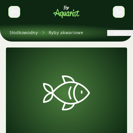
PL
Zmień język
Słodkowodny
Ryby akwariowe
Wstecz