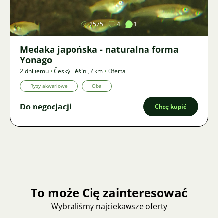
2575
4
1
Medaka japońska - naturalna forma
Yonago
2 dni temu
•
Český Těšín
,
? km
•
Oferta
Ryby akwariowe
Oba
Do negocjacji
Chcę kupić
To może Cię zainteresować
Wybraliśmy najciekawsze oferty