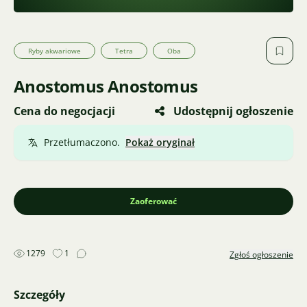
Ryby akwariowe
Tetra
Oba
Anostomus Anostomus
Cena do negocjacji
Udostępnij ogłoszenie
Przetłumaczono.
Pokaż oryginał
Zaoferować
1279
1
Zgłoś ogłoszenie
Szczegóły