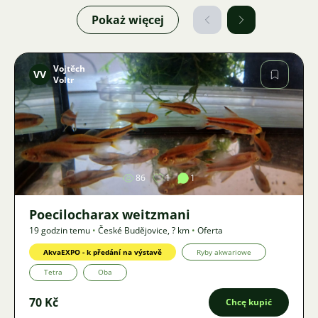
Pokaż więcej
Vojtěch
VV
Voltr
Zdjęcie
86
1
1
Poecilocharax weitzmani
19 godzin temu
•
České Budějovice
,
? km
•
Oferta
AkvaEXPO - k předání na výstavě
Ryby akwariowe
Tetra
Oba
70 Kč
Chcę kupić