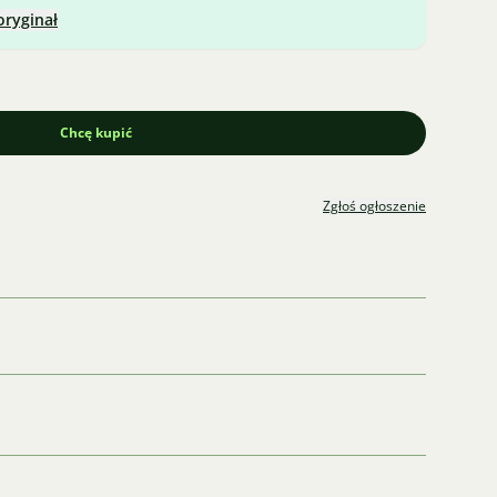
oryginał
Chcę kupić
Zgłoś ogłoszenie