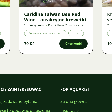
629
2
Caridina Taiwan Bee Red
Kr
Wine – atrakcyjne krewetki
se
1 miesiąc temu
•
Kutná Hora
,
? km
•
Oferta
2 m
Skorupiaki, mięczaki i inne
Oba
79 Kč
19
Chcę kupić
 CIĘ ZAINTERESOWAĆ
FOR AQUARIST
ej zadawane pytania
Strona główna
 warto dodawać ogłoszenia
Inspiracje