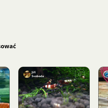
esować
Jiří
Svoboda
Zdjęcie