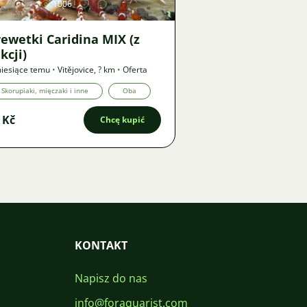
1006
ewetki Caridina MIX (z
kcji)
iesiące temu
•
Vitějovice
,
? km
•
Oferta
Skorupiaki, mięczaki i inne
Oba
 Kč
Chcę kupić
KONTAKT
Napisz do nas
info@foraquarist.com