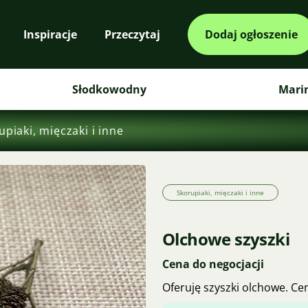
Inspiracje
Przeczytaj
Dodaj ogłoszenie
Słodkowodny
Mari
upiaki, mięczaki i inne
Skorupiaki, mięczaki i inne
Olchowe szyszki
Cena do negocjacji
Oferuję szyszki olchowe. Cen