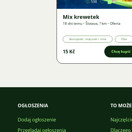
598
2
Mix krewetek
18 dni temu
•
Šlotava
,
? km
•
Oferta
Skorupiaki, mięczaki i inne
Oba
15 Kč
Chcę kupić
OGŁOSZENIA
TO MOŻE
Dodaj ogłoszenie
Najczęści
Przeglądaj ogłoszenia
Dlaczego