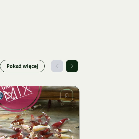
Pokaż więcej
Pavel
Šmajcl
Zdjęcie