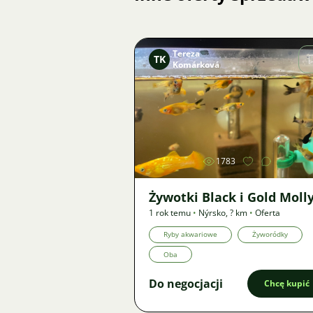
Tereza
TK
Komárková
Zdjęcie
1783
Żywotki Black i Gold Moll
1 rok temu
•
Nýrsko
,
? km
•
Oferta
Ryby akwariowe
Żyworódky
Oba
Do negocjacji
Chcę kupić