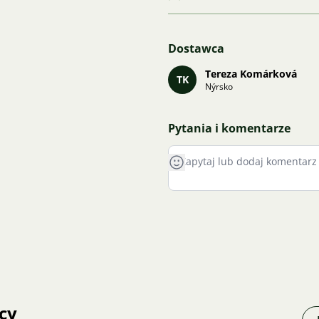
Dostawca
Tereza Komárková
TK
Nýrsko
Pytania i komentarze
cy