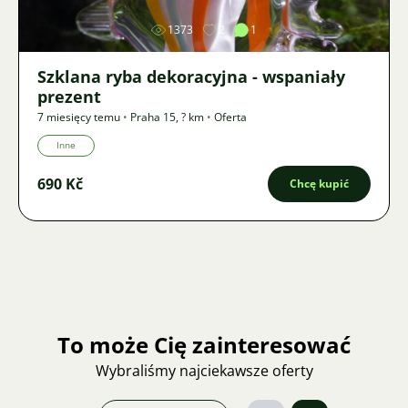
1373
2
1
Szklana ryba dekoracyjna - wspaniały
prezent
7 miesięcy temu
•
Praha 15
,
? km
•
Oferta
Inne
690 Kč
Chcę kupić
To może Cię zainteresować
Wybraliśmy najciekawsze oferty