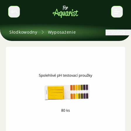
PL
Zmień język
Słodkowodny
Wyposażenie
Wstecz