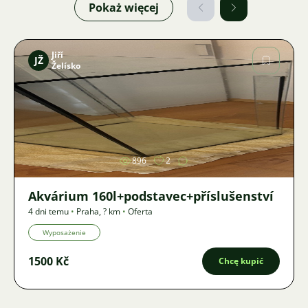
Pokaż więcej
Jiří
JŽ
Želísko
Zdjęcie
896
2
Akvárium 160l+podstavec+příslušenství
4 dni temu
•
Praha
,
? km
•
Oferta
Wyposażenie
1500 Kč
Chcę kupić