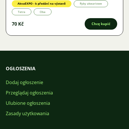
AkvaEXPO - k předání na výstavě
Ryby akwariowe
Tetra
Oba
70 Kč
Chcę kupić
OGŁOSZENIA
Dodaj ogłoszenie
Przeglądaj ogłoszenia
Ulubione ogłoszenia
Zasady użytkowania