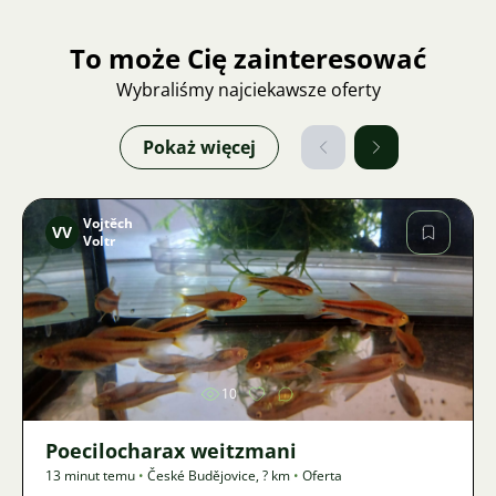
To może Cię zainteresować
Wybraliśmy najciekawsze oferty
Pokaż więcej
Vojtěch
VV
Voltr
Zdjęcie
10
Poecilocharax weitzmani
13 minut temu
•
České Budějovice
,
? km
•
Oferta