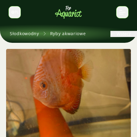
PL
Zmień język
Słodkowodny
Ryby akwariowe
Wstecz