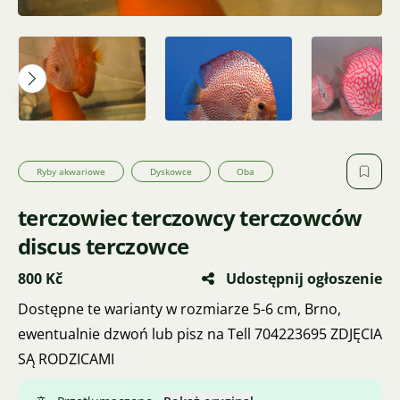
Ryby akwariowe
Dyskowce
Oba
terczowiec terczowcy terczowców
discus terczowce
800 Kč
Udostępnij ogłoszenie
Dostępne te warianty w rozmiarze 5-6 cm, Brno,
ewentualnie dzwoń lub pisz na Tell 704223695 ZDJĘCIA
SĄ RODZICAMI