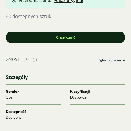
Przetłumaczono.
Pokaż oryginał
40 dostępnych sztuk
Chcę kupić
3751
2
Zgłoś ogłoszenie
Szczegóły
Gender
Klasyfikacji
Oba
Dyskowce
Dostępność
Dostępne