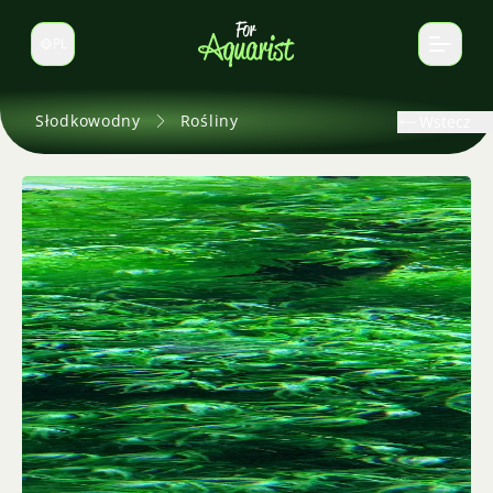
PL
Zmień język
Słodkowodny
Rośliny
Wstecz