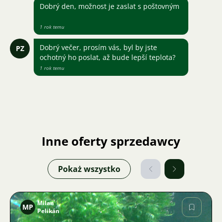
Dobrý den, možnost je zaslat s poštovným
1 rok temu
Dobrý večer, prosím vás, byl by jste
PZ
ochotný ho poslat, až bude lepší teplota?
1 rok temu
Inne oferty sprzedawcy
Pokaż wszystko
Milan
MP
Pelikán