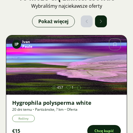
Wybraliśmy najciekawsze oferty
Pokaż więcej
Ivan
IP
Paule
Zdjęcie
457
1
Hygrophila polysperma white
20 dni temu
•
Partizánske
,
? km
•
Oferta
Rośliny
€15
Chcę kupić