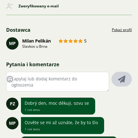
Zweryfikowany e-mail
Dostawca
Pokaż profil
Milan Pelikán
5
MP
Slavkov u Brna
Pytania i komentarze
Dobrý den, moc děkuji, ozvu se
PZ
1 rok temu
Ozvěte se mi až uznáte, že by to šlo
MP
1 rok temu