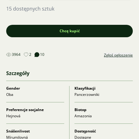
15 dostępnych sztuk
Chcę kupić
3964
2
10
Zgłoś ogłoszenie
Szczegóły
Gender
Klasyfikacji
Oba
Pancerzowniki
Preferencje socjalne
Biotop
Hejnová
Amazonia
Snášenlivost
Dostępność
Mírumilovná
Dostępne