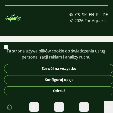
CS
SK
EN
PL
DE
© 2026 For Aquarist
Zamknij
Ta strona używa plików cookie do świadczenia usług,
personalizacji reklam i analizy ruchu.
Zezwól na wszystko
Konfiguruj opcje
Odrzuć
Do domu
Prywatne wiad
Uż