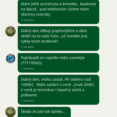
Mám ještě ancistruse a krevetky , kouknete
na Bazoš , pod telefonním číslem mám
všechny inzeráty
1 rok temu
Dobrý den děkuji popřemýšlím a dám
vědět na to vaše číslo...už nemáte jiný
rybky krom endlerek?
1 rok temu
Popřípadě mi napište nebo zavolejte
(777178565)
1 rok temu
Dobrý den, mohu zaslat. Při odběru nad
1000Kč . Máte zaslání v ceně , jinak 250Kč.
V ceně je termobox i tepelný sáček a
poštovné .
1 rok temu
Škoda že jste tak daleko...