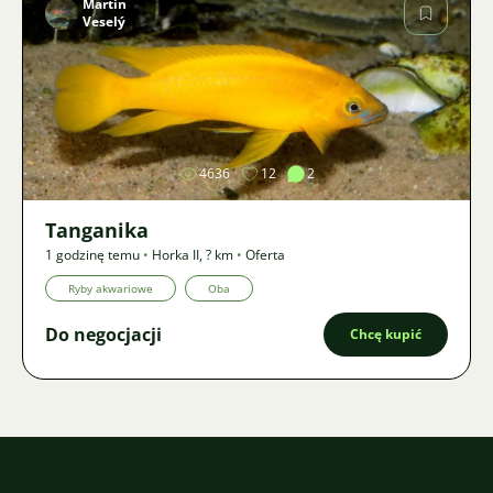
Martin
Veselý
Zdjęcie
4636
12
2
Tanganika
1 godzinę temu
•
Horka II
,
? km
•
Oferta
Ryby akwariowe
Oba
Do negocjacji
Chcę kupić