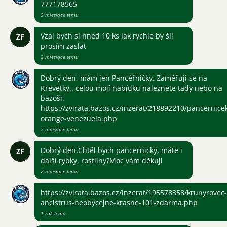
777178565
2 miesiące temu
Vzal bych si hned 10 ks jak rychle by šli
ZF
prosím zaslat
2 miesiące temu
Dobrý den, mám jen Pancéřníčky. Zaměřuji se na
Krevetky.. celou mojí nabídku naleznete tady nebo na
bazoši.
https://zvirata.bazos.cz/inzerat/218892210/pancernice
orange-venezuela.php
2 miesiące temu
Dobrý den.Chtěl bych pancernicky, máte i
ZF
další rybky, rostliny?Moc vám děkuji
2 miesiące temu
https://zvirata.bazos.cz/inzerat/195578358/krunyrovec-
ancistrus-neobycejne-krasne-101-zdarma.php
1 rok temu