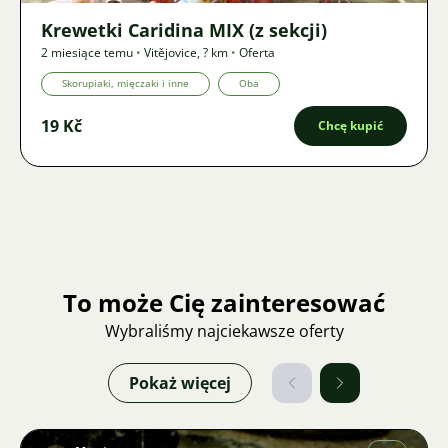
Krewetki Caridina MIX (z sekcji)
2 miesiące temu
•
Vitějovice
,
? km
•
Oferta
Skorupiaki, mięczaki i inne
Oba
19 Kč
Chcę kupić
To może Cię zainteresować
Wybraliśmy najciekawsze oferty
Pokaż więcej