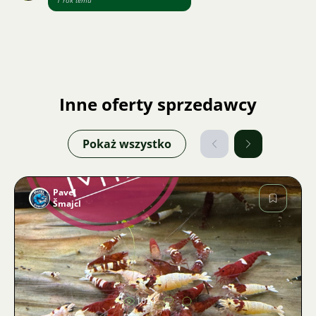
1 rok temu
Inne oferty sprzedawcy
Pokaż wszystko
Pavel
Šmajcl
Zdjęcie
1024