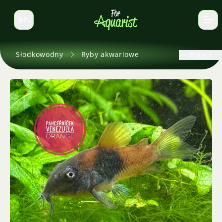
PL
Zmień język
Słodkowodny
Ryby akwariowe
Wstecz