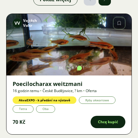
Vojtěch
VV
Voltr
Zdjęcie
86
1
1
Poecilocharax weitzmani
16 godzin temu
•
České Budějovice
,
? km
•
Oferta
AkvaEXPO - k předání na výstavě
Ryby akwariowe
Tetra
Oba
70 Kč
Chcę kupić