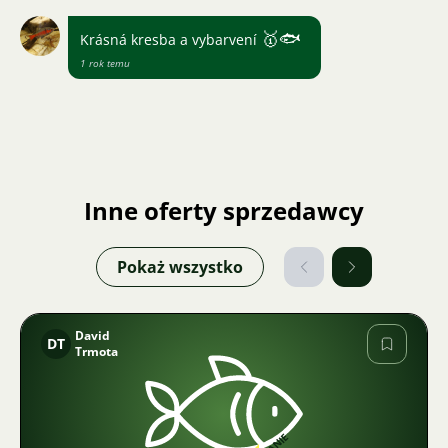
🥇
🐟
Krásná kresba a vybarvení
1 rok temu
Inne oferty sprzedawcy
Pokaż wszystko
David
DT
Trmota
Zdjęcie