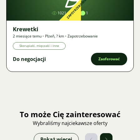
ZAPOTRZEBOWANIE
1021
1
1
Krewetki
2 miesiące temu
•
Plzeň
,
? km
•
Zapotrzebowanie
Skorupiaki, mięczaki i inne
Do negocjacji
Zaoferować
To może Cię zainteresować
Wybraliśmy najciekawsze oferty
Pokaż więcej