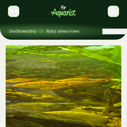
PL
Zmień język
Słodkowodny
Ryby akwariowe
Wstecz