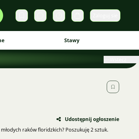
Zaloguj sie
Prywatne wiadomości
Koszyk
ne
Stawy
Wstecz
Udostępnij ogłoszenie
a młodych raków floridzkich? Poszukuję 2 sztuk.