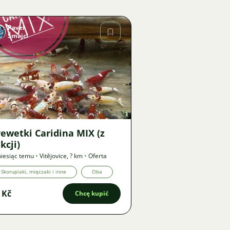
Pavel
Šmajcl
Zdjęcie
994
ewetki Caridina MIX (z
kcji)
iesiąc temu
•
Vitějovice
,
? km
•
Oferta
Skorupiaki, mięczaki i inne
Oba
 Kč
Chcę kupić