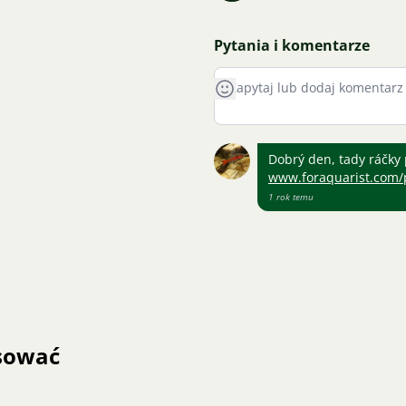
Pytania i komentarze
Dobrý den, tady ráčky 
www.foraquarist.com/p
1 rok temu
esować