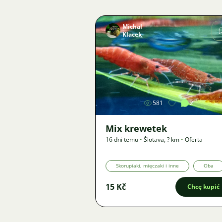
Michal
Klacek
Zdjęcie
581
2
Mix krewetek
16 dni temu
•
Šlotava
,
? km
•
Oferta
Skorupiaki, mięczaki i inne
Oba
15 Kč
Chcę kupić