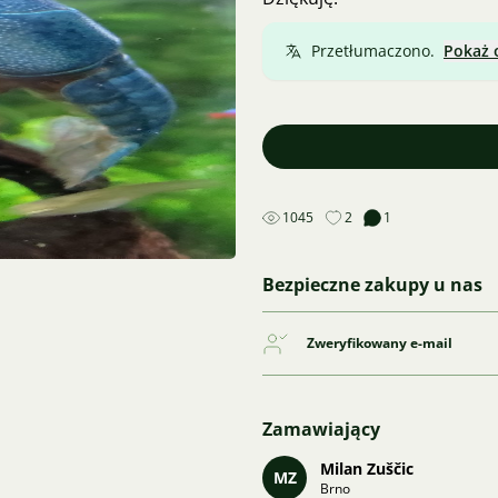
Przetłumaczono.
Pokaż 
1045
2
1
Bezpieczne zakupy u nas
Zweryfikowany e-mail
Zamawiający
Milan Zuščic
MZ
Brno