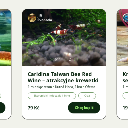
Jiří
Svoboda
Zdjęcie
611
2
Caridina Taiwan Bee Red
Kr
Wine – atrakcyjne krewetki
se
1 miesiąc temu
•
Kutná Hora
,
? km
•
Oferta
1 m
Skorupiaki, mięczaki i inne
Oba
79 Kč
19
Chcę kupić