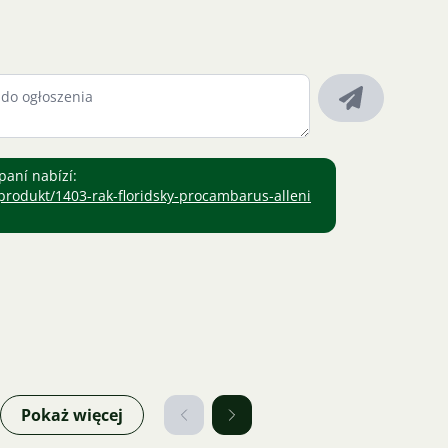
paní nabízí:
rodukt/1403-rak-floridsky-procambarus-alleni
Pokaż więcej