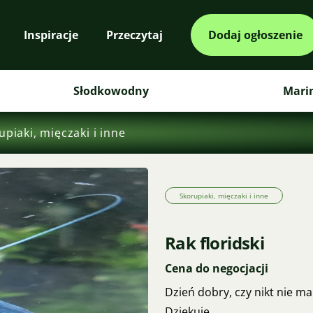
Inspiracje
Przeczytaj
Dodaj ogłoszenie
Słodkowodny
Mari
upiaki, mięczaki i inne
Skorupiaki, mięczaki i inne
Rak floridski
Cena do negocjacji
Dzień dobry, czy nikt nie m
Dziękuję.