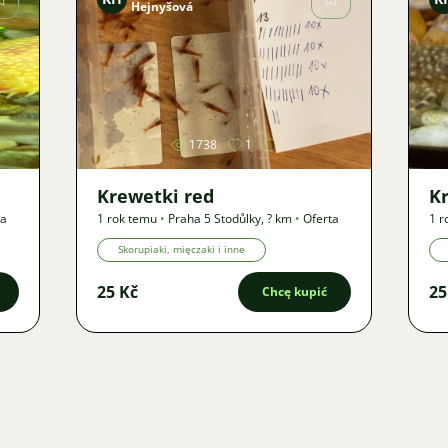
Hejnyšová
Zdjęcie
1738
1
Krewetki red
K
ta
1 rok temu
•
Praha 5 Stodůlky
,
? km
•
Oferta
1 r
Skorupiaki, mięczaki i inne
25 Kč
25
Chcę kupić