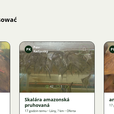
esować
Petr
PK
P
Karlovský
Zdjęcie
42
1
Skalára amazonská
an
pruhovaná
17 
17 godzin temu
•
Lány
,
? km
•
Oferta