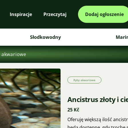
Inspiracje
Przeczytaj
Dodaj ogłoszenie
Słodkowodny
Mari
 akwariowe
Ryby akwariowe
Ancistrus złoty i 
25 Kč
Oferuję większą ilość ancist
będą dostępne, gdy trochę