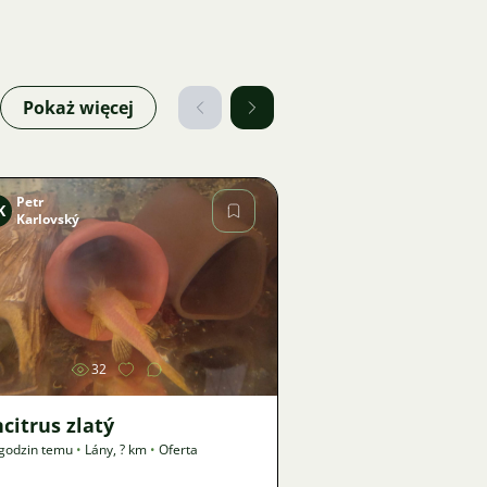
Pokaż więcej
Petr
K
Karlovský
Zdjęcie
32
citrus zlatý
godzin temu
•
Lány
,
? km
•
Oferta