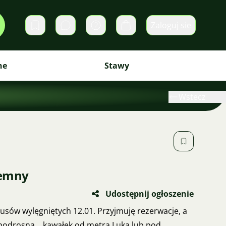
Zaloguj sie
Prywatne wiadomości
Koszyk
ne
Stawy
Wstecz
ciemny
Udostępnij ogłoszenie
rusów wylęgniętych 12.01. Przyjmuję rezerwacje, a
 podrosną… kawałek od metra Luka lub pod