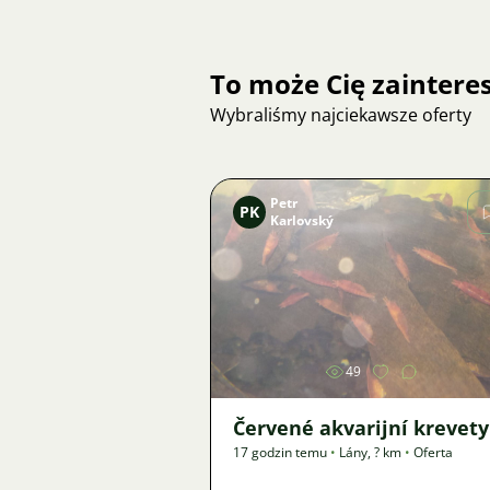
To może Cię zainter
Wybraliśmy najciekawsze oferty
Petr
PK
Karlovský
Zdjęcie
49
Červené akvarijní krevety
17 godzin temu
•
Lány
,
? km
•
Oferta