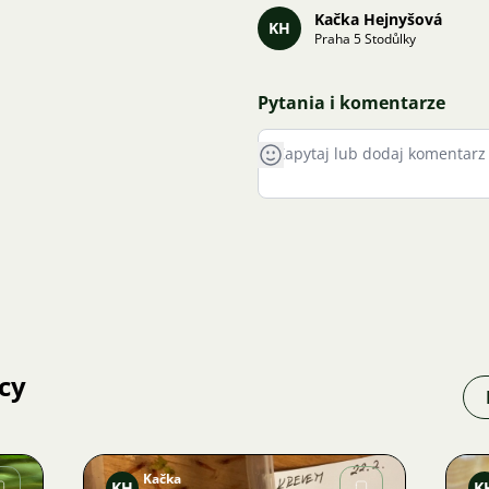
Kačka Hejnyšová
KH
Praha 5 Stodůlky
Pytania i komentarze
cy
Kačka
KH
K