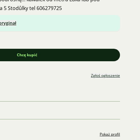
 5 Stodůlky tel 606279725
oryginał
Chcę kupić
Zgłoś ogłoszenie
Pokaż profil