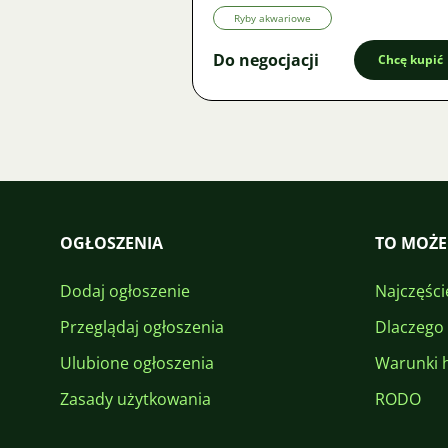
Ryby akwariowe
Do negocjacji
Chcę kupić
OGŁOSZENIA
TO MOŻE
Dodaj ogłoszenie
Najczęści
Przeglądaj ogłoszenia
Dlaczego
Ulubione ogłoszenia
Warunki 
Zasady użytkowania
RODO