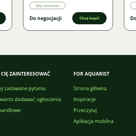
Ryby akwariowe
Do negocjacji
Do
Chcę kupić
 CIĘ ZAINTERESOWAĆ
FOR AQUARIST
ej zadawane pytania
Strona główna
 warto dodawać ogłoszenia
Inspiracje
handlowe
Przeczytaj
Aplikacja mobilna