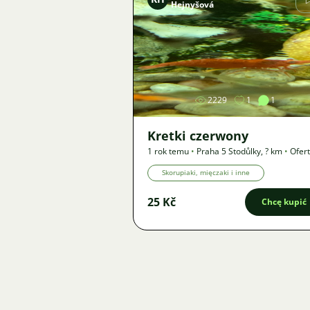
Hejnyšová
Zdjęcie
2229
1
1
Kretki czerwony
1 rok temu
•
Praha 5 Stodůlky
,
? km
•
Ofer
Skorupiaki, mięczaki i inne
25 Kč
Chcę kupić