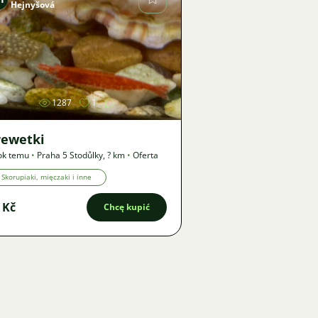
Hejnyšová
Zdjęcie
1287
1
rewetki
ok temu
•
Praha 5 Stodůlky
,
? km
•
Oferta
Skorupiaki, mięczaki i inne
 Kč
Chcę kupić