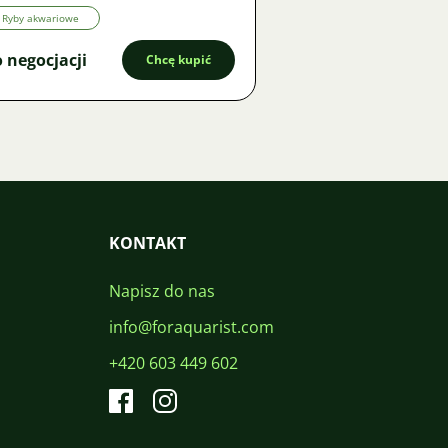
Ryby akwariowe
 negocjacji
Chcę kupić
KONTAKT
Napisz do nas
info@foraquarist.com
+420 603 449 602