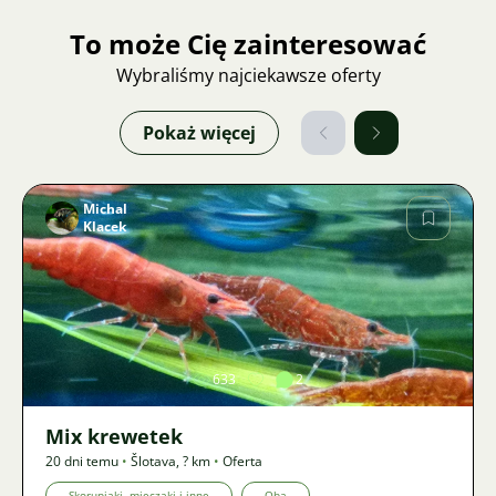
To może Cię zainteresować
Wybraliśmy najciekawsze oferty
Pokaż więcej
Michal
Klacek
Zdjęcie
633
2
Mix krewetek
20 dni temu
•
Šlotava
,
? km
•
Oferta
Skorupiaki, mięczaki i inne
Oba