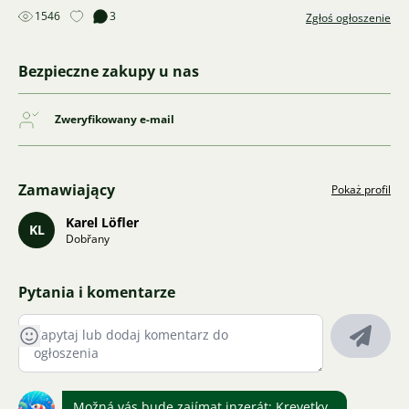
1546
3
Zgłoś ogłoszenie
Bezpieczne zakupy u nas
Zweryfikowany e-mail
Zamawiający
Pokaż profil
Karel Löfler
KL
Dobřany
Pytania i komentarze
Možná vás bude zajímat inzerát:
Krevetky