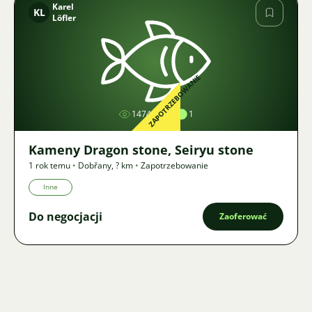
Karel
KL
Löfler
Zdjęcie
ZAPOTRZEBOWANIE
1474
1
Kameny Dragon stone, Seiryu stone
1 rok temu
•
Dobřany
,
? km
•
Zapotrzebowanie
Inne
Do negocjacji
Zaoferować