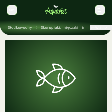
PL
Zmień język
Słodkowodny
Skorupiaki, mięczaki i inne
Wstecz