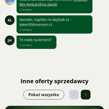
Mix Neocaridina davidi
1 rok temu
Nemám, napište mi kdyžtak sz -
KL
kaker00@seznam.cz
1 rok temu
To máte na krmení?
JH
1 rok temu
Inne oferty sprzedawcy
Pokaż wszystko