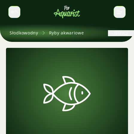
PL
Zmień język
Słodkowodny
Ryby akwariowe
Wstecz