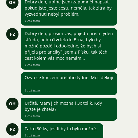
Dobry den, uplne jsem zapomněl napsat.
OH
pokud jste jeste cestu neměla, tak zitra by
vyzvednuti nebyl problém.
1 rok temu
Dobrý den, prosím vás, pojedu příští týden
PZ
středa, nebo čtvrtek do Brna, bylo by
možné později odpoledne, že bych si
přijela pro anciky? Jsem z Písku, tak těch
cest kolem vás moc nemám...
1 rok temu
Ozvu se koncem příštího týdne. Moc děkuji
1 rok temu
Určitě. Mam jich mozna i 3x tolik. Kdy
OH
byste je chtěla?
1 rok temu
Tak o 30 ks, jestli by to bylo možné.
PZ
1 rok temu