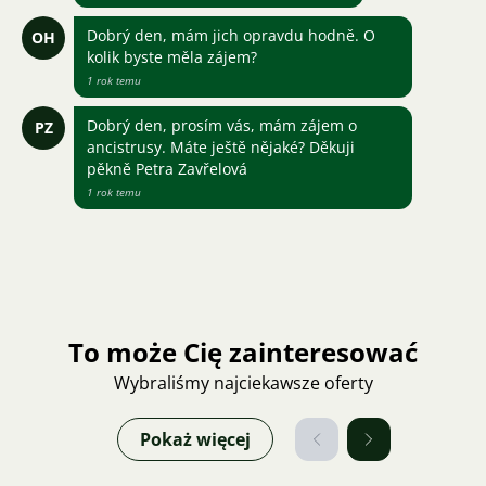
Dobrý den, mám jich opravdu hodně. O
OH
kolik byste měla zájem?
1 rok temu
Dobrý den, prosím vás, mám zájem o
PZ
ancistrusy. Máte ještě nějaké? Děkuji
pěkně Petra Zavřelová
1 rok temu
To może Cię zainteresować
Wybraliśmy najciekawsze oferty
Pokaż więcej