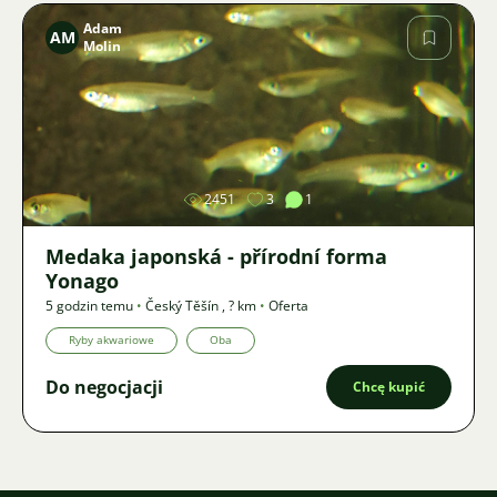
Adam
AM
Molin
Zdjęcie
2451
3
1
Medaka japonská - přírodní forma
Yonago
5 godzin temu
•
Český Těšín
,
? km
•
Oferta
Ryby akwariowe
Oba
Do negocjacji
Chcę kupić