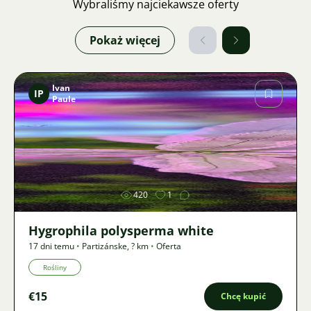
Wybraliśmy najciekawsze oferty
Pokaż więcej
Ivan
IP
Paule
Zdjęcie
420
1
Hygrophila polysperma white
17 dni temu
•
Partizánske
,
? km
•
Oferta
Rośliny
€15
Chcę kupić