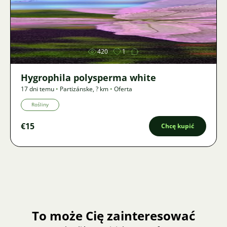
Zdjęcie
420
1
Hygrophila polysperma white
17 dni temu
•
Partizánske
,
? km
•
Oferta
Rośliny
€15
Chcę kupić
To może Cię zainteresować