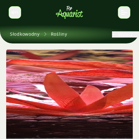
PL
Zmień język
Słodkowodny
Rośliny
Wstecz