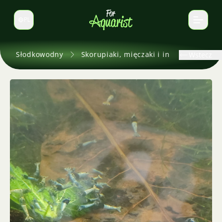
PL
Zmień język
Słodkowodny
Skorupiaki, mięczaki i inne
Wstecz