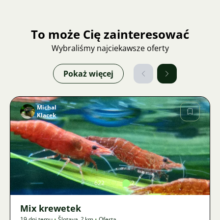
To może Cię zainteresować
Wybraliśmy najciekawsze oferty
Pokaż więcej
Michal
Klacek
Zdjęcie
622
2
Mix krewetek
19 dni temu
•
Šlotava
,
? km
•
Oferta