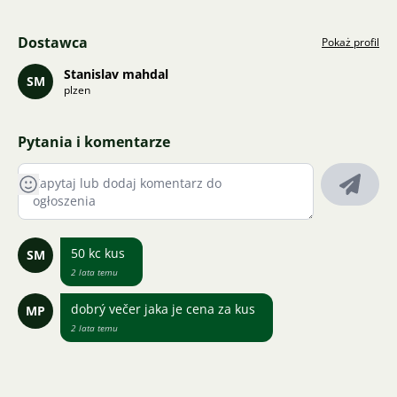
Dostawca
Pokaż profil
Stanislav mahdal
SM
plzen
Pytania i komentarze
50 kc kus
SM
2 lata temu
dobrý večer jaka je cena za kus
MP
2 lata temu