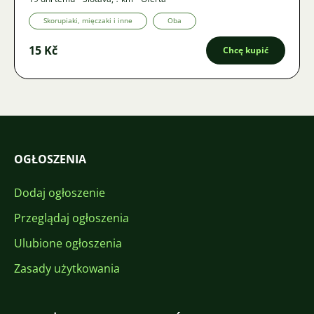
Skorupiaki, mięczaki i inne
Oba
15 Kč
Chcę kupić
OGŁOSZENIA
Dodaj ogłoszenie
Przeglądaj ogłoszenia
Ulubione ogłoszenia
Zasady użytkowania