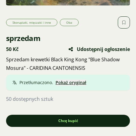
Skorupiaki, mięczaki i inne
Oba
sprzedam
50 Kč
Udostępnij ogłoszenie
Sprzedam krewetki Black King Kong "Blue Shadow
Mosura" - CARIDINA CANTONENSIS
Przetłumaczono.
Pokaż oryginał
50 dostępnych sztuk
Chcę kupić