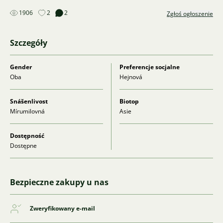
1906
2
2
Zgłoś ogłoszenie
Szczegóły
Gender
Preferencje socjalne
Oba
Hejnová
Snášenlivost
Biotop
Mírumilovná
Asie
Dostępność
Dostępne
Bezpieczne zakupy u nas
Zweryfikowany e-mail