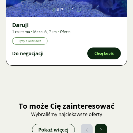
817
2
Daruji
1 rok temu
•
Mezouň
,
? km
•
Oferta
Ryby akwariowe
Do negocjacji
Chcę kupić
To może Cię zainteresować
Wybraliśmy najciekawsze oferty
Pokaż więcej