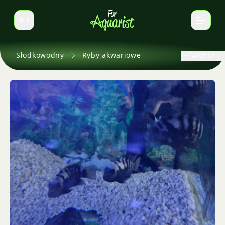
PL
Zmień język
Słodkowodny
Ryby akwariowe
Wstecz