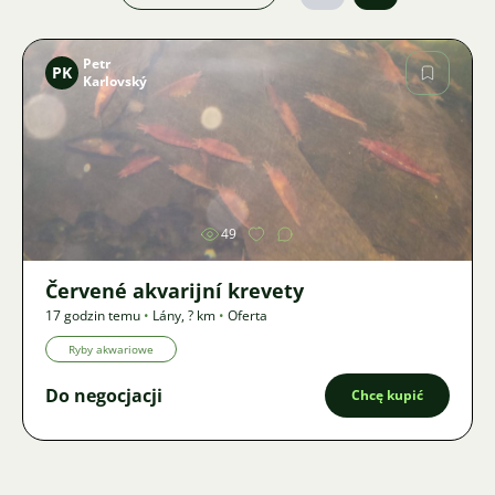
Petr
PK
Karlovský
Zdjęcie
49
Červené akvarijní krevety
17 godzin temu
•
Lány
,
? km
•
Oferta
Ryby akwariowe
Do negocjacji
Chcę kupić