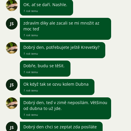
OK, ať se daří. Nashle.
1 rok temu
zdravím diky ale zacali se mi množit az
JS
moc teď
1 rok temu
Dobrý den, potřebujete ještě Krevetky?
1 rok temu
Dobře, budu se těšit.
1 rok temu
Ok když tak se ozvu kolem Dubna
JS
1 rok temu
Dobrý den, teď v zimě neposílám. Většinou
od dubna to už jde.
1 rok temu
Dobrý den chci se zeptat zda posíláte
JS