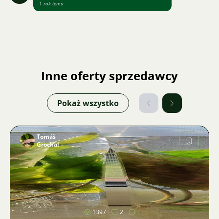
1 rok temu
Inne oferty sprzedawcy
Pokaż wszystko
Tomáš
Grochal
Zdjęcie
1397
2