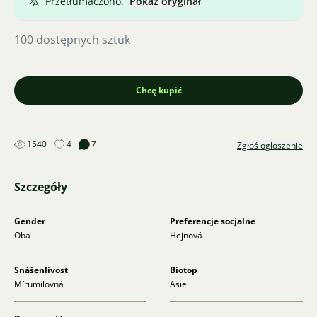
Przetłumaczono.
Pokaż oryginał
100 dostępnych sztuk
Chcę kupić
1540
4
7
Zgłoś ogłoszenie
Szczegóły
Gender
Preferencje socjalne
Oba
Hejnová
Snášenlivost
Biotop
Mírumilovná
Asie