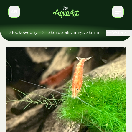
PL
Zmień język
Słodkowodny
Skorupiaki, mięczaki i inne
Wstecz