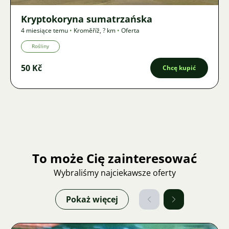
Kryptokoryna sumatrzańska
4 miesiące temu
•
Kroměříž
,
? km
•
Oferta
Rośliny
50 Kč
Chcę kupić
To może Cię zainteresować
Wybraliśmy najciekawsze oferty
Pokaż więcej