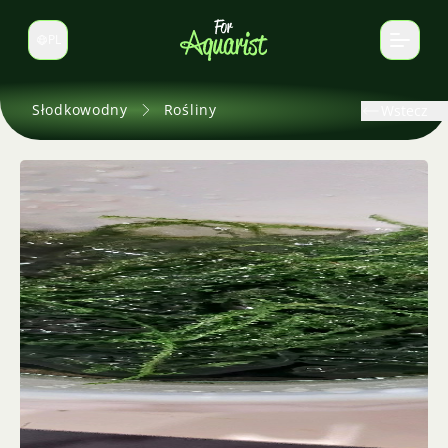
PL
Zmień język
Słodkowodny
Rośliny
Wstecz