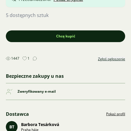
5 dostępnych sztuk
Chcę kupić
1447
1
Zgłoś ogłoszenie
Bezpieczne zakupy u nas
Zweryfikowany e-mail
Dostawca
Pokaż profil
Barbora Tesárková
BT
Praha háje