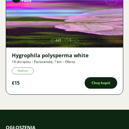
Paule
Zdjęcie
445
1
Hygrophila polysperma white
19 dni temu
•
Partizánske
,
? km
•
Oferta
Rośliny
€15
Chcę kupić
OGŁOSZENIA