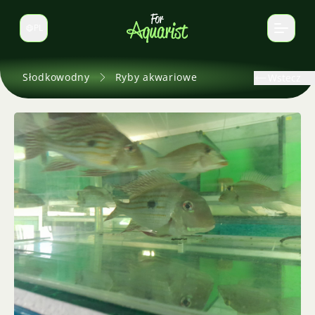
PL
Zmień język
Słodkowodny
Ryby akwariowe
Wstecz