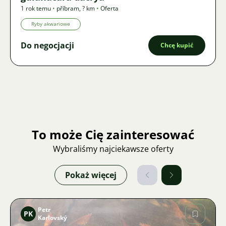
1 rok temu
•
příbram
,
? km
•
Oferta
Ryby akwariowe
Do negocjacji
Chcę kupić
To może Cię zainteresować
Wybraliśmy najciekawsze oferty
Pokaż więcej
Petr
PK
Karlovský