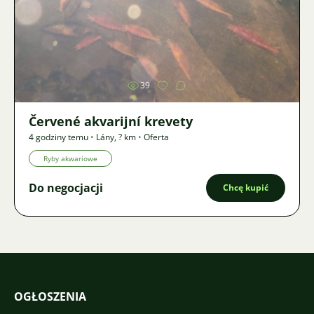
Zdjęcie
39
Červené akvarijní krevety
4 godziny temu
•
Lány
,
? km
•
Oferta
Ryby akwariowe
Do negocjacji
Chcę kupić
OGŁOSZENIA