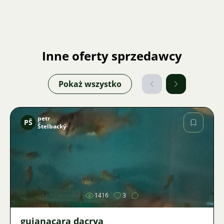
Inne oferty sprzedawcy
Pokaż wszystko
petr
PŠ
Štelbacký
Zdjęcie
1416
3
guianacara dacrya