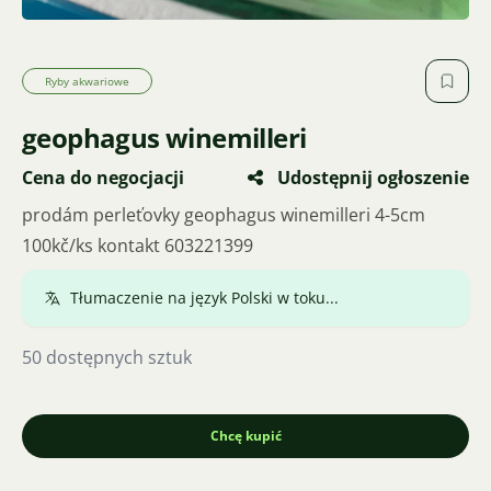
Ryby akwariowe
geophagus winemilleri
Cena do negocjacji
Udostępnij ogłoszenie
Sprzedam perłowe geophagus winemilleri 4-5cm
100zł/szt kontakt 603221399
Przetłumaczono.
Pokaż oryginał
50 dostępnych sztuk
Chcę kupić