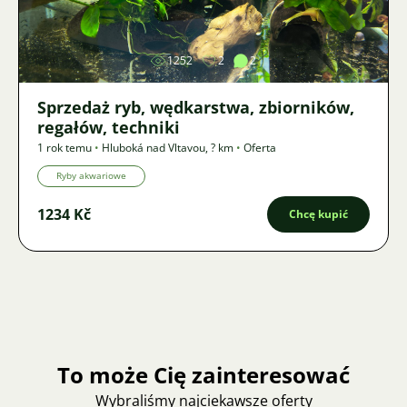
Zdjęcie
1252
2
2
Sprzedaż ryb, wędkarstwa, zbiorników,
regałów, techniki
1 rok temu
•
Hluboká nad Vltavou
,
? km
•
Oferta
Ryby akwariowe
1234 Kč
Chcę kupić
To może Cię zainteresować
Wybraliśmy najciekawsze oferty