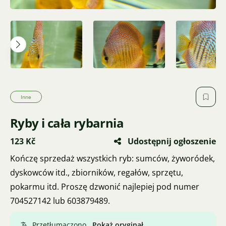
Inne
Ryby i cała rybarnia
123 Kč
Udostępnij ogłoszenie
Kończę sprzedaż wszystkich ryb: sumców, żyworódek,
dyskowców itd., zbiorników, regałów, sprzętu,
pokarmu itd. Proszę dzwonić najlepiej pod numer
704527142 lub 603879489.
Przetłumaczono.
Pokaż oryginał