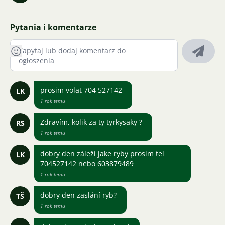
Pytania i komentarze
prosim volat 704 527142
LK
1 rok temu
Zdravím, kolik za ty tyrkysaky ?
RS
1 rok temu
dobry den záleží jake ryby prosim tel
LK
704527142 nebo 603879489
1 rok temu
dobry den zaslání ryb?
TŠ
1 rok temu