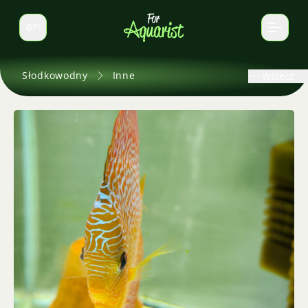
PL
Zmień język
Słodkowodny
Inne
Wstecz