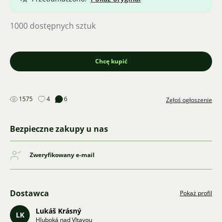
1000 dostępnych sztuk
Chcę kupić
1575
4
6
Zgłoś ogłoszenie
Bezpieczne zakupy u nas
Zweryfikowany e-mail
Dostawca
Pokaż profil
Lukáš Krásný
LK
Hluboká nad Vltavou