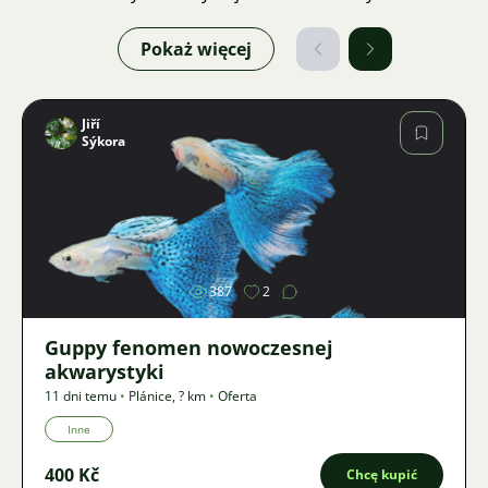
Pokaż więcej
Jiří
Sýkora
Zdjęcie
387
2
Guppy fenomen nowoczesnej
akwarystyki
11 dni temu
•
Plánice
,
? km
•
Oferta
Inne
400 Kč
Chcę kupić