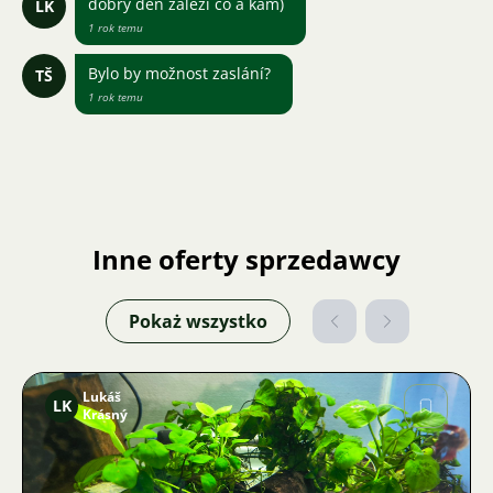
dobry den zalezi co a kam)
LK
1 rok temu
Bylo by možnost zaslání?
TŠ
1 rok temu
Inne oferty sprzedawcy
Pokaż wszystko
Lukáš
LK
Krásný