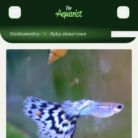
PL
Zmień język
Słodkowodny
Ryby akwariowe
Wstecz