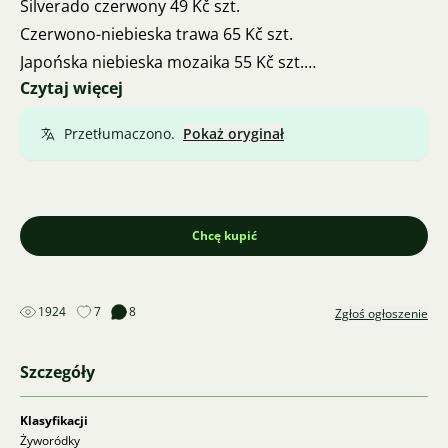
Silverado czerwony 49 Kč szt.
Czerwono-niebieska trawa 65 Kč szt.
Japońska niebieska mozaika 55 Kč szt.
Czytaj więcej
Galaktyka niebieska 60 Kč szt.
Singa niebieska 55 Kč szt.
Przetłumaczono.
Pokaż oryginał
Odbiór po parach, wszystkie młode zdrowe rybki.
Wizyta w hodowli możliwa po wcześniejszym
uzgodnieniu w Brnie na ulicy Cejl 111.
Chcę kupić
1924
7
8
Zgłoś ogłoszenie
Szczegóły
Klasyfikacji
Żyworódky