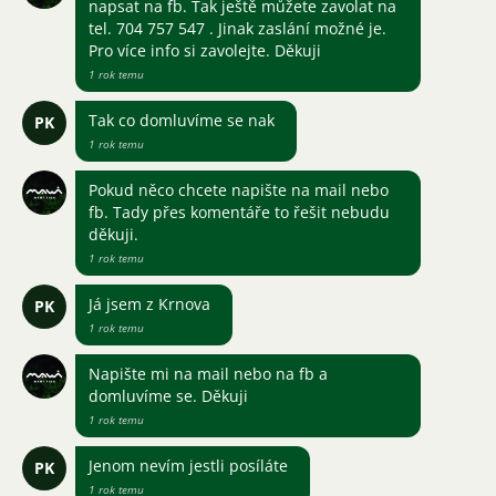
napsat na fb. Tak ještě můžete zavolat na
tel. 704 757 547 . Jinak zaslání možné je.
Pro více info si zavolejte. Děkuji
1 rok temu
Tak co domluvíme se nak
PK
1 rok temu
Pokud něco chcete napište na mail nebo
fb. Tady přes komentáře to řešit nebudu
děkuji.
1 rok temu
Já jsem z Krnova
PK
1 rok temu
Napište mi na mail nebo na fb a
domluvíme se. Děkuji
1 rok temu
Jenom nevím jestli posíláte
PK
1 rok temu