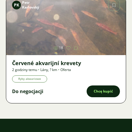
Petr
PK
Karlovský
Zdjęcie
18
Červené akvarijní krevety
2 godziny temu
•
Lány
,
? km
•
Oferta
Ryby akwariowe
Do negocjacji
Chcę kupić