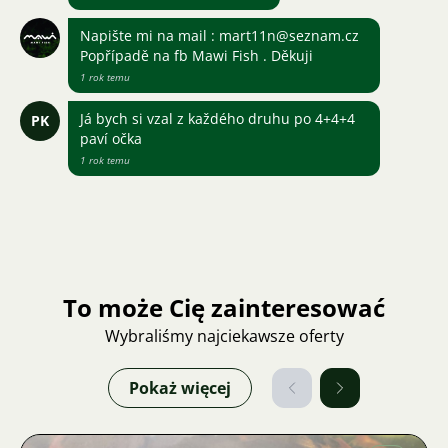
Napište mi na mail : mart11n@seznam.cz
Popřípadě na fb Mawi Fish . Děkuji
1 rok temu
Já bych si vzal z každého druhu po 4+4+4
PK
paví očka
1 rok temu
To może Cię zainteresować
Wybraliśmy najciekawsze oferty
Pokaż więcej