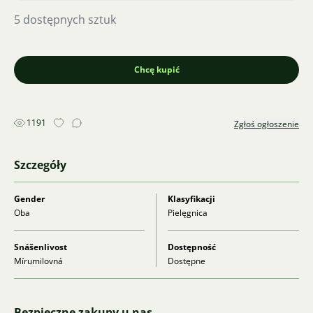
5 dostępnych sztuk
Chcę kupić
1191
Zgłoś ogłoszenie
Szczegóły
Gender
Klasyfikacji
Oba
Pielęgnica
Snášenlivost
Dostępność
Mírumilovná
Dostępne
Bezpieczne zakupy u nas