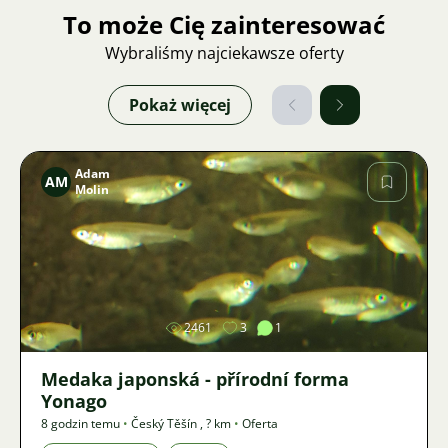
To może Cię zainteresować
Wybraliśmy najciekawsze oferty
Pokaż więcej
Adam
AM
Molin
Zdjęcie
2461
3
1
Medaka japonská - přírodní forma
Yonago
8 godzin temu
•
Český Těšín
,
? km
•
Oferta