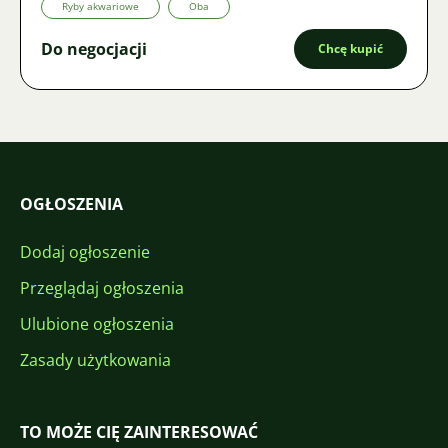
Ryby akwariowe
Oba
Do negocjacji
Chcę kupić
OGŁOSZENIA
Dodaj ogłoszenie
Przeglądaj ogłoszenia
Ulubione ogłoszenia
Zasady użytkowania
TO MOŻE CIĘ ZAINTERESOWAĆ