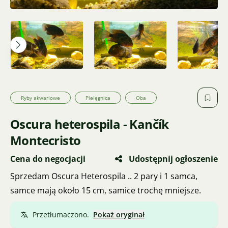
Ryby akwariowe
Pielęgnica
Oba
Oscura heterospila - Kančík
Montecristo
Cena do negocjacji
Udostępnij ogłoszenie
Sprzedam Oscura Heterospila .. 2 pary i 1 samca,
samce mają około 15 cm, samice trochę mniejsze.
Przetłumaczono.
Pokaż oryginał