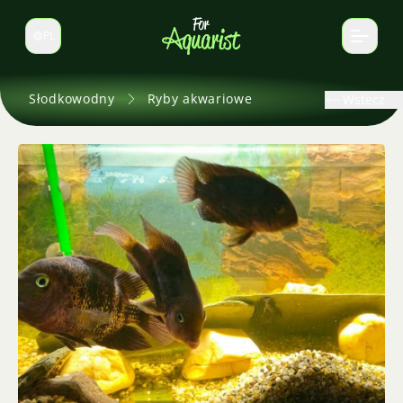
PL
Zmień język
Słodkowodny
Ryby akwariowe
Wstecz