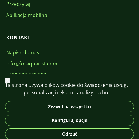
Przeczytaj
Aplikacja mobilna
KONTAKT
Napisz do nas
info@foraquarist.com
+420 603 449 602
Zamknij
Ta strona używa plików cookie do świadczenia usług,
personalizacji reklam i analizy ruchu.
Zezwól na wszystko
CS
SK
EN
PL
DE
Konfiguruj opcje
© 2026 For Aquarist
Odrzuć