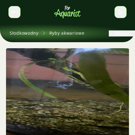
PL
Zmień język
Słodkowodny
Ryby akwariowe
Wstecz