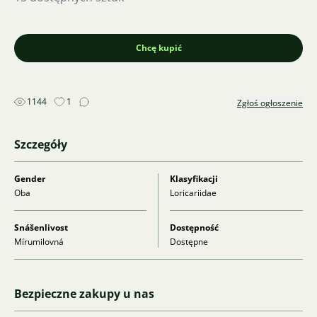
Chcę kupić
1144
1
Zgłoś ogłoszenie
Szczegóły
Gender
Klasyfikacji
Oba
Loricariidae
Snášenlivost
Dostępność
Mírumilovná
Dostępne
Bezpieczne zakupy u nas