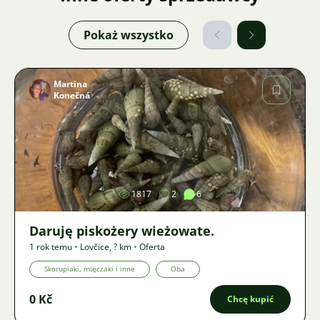
Pokaż wszystko
Martina
Konečná
Zdjęcie
1817
2
6
Daruję piskożery wieżowate.
1 rok temu
•
Lovčice
,
? km
•
Oferta
Skorupiaki, mięczaki i inne
Oba
0 Kč
Chcę kupić