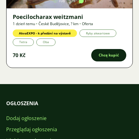
108
1
1
Poecilocharax weitzmani
1 dzień temu
•
České Budějovice
,
? km
•
Oferta
AkvaEXPO - k předání na výstavě
Ryby akwariowe
Tetra
Oba
70 Kč
Chcę kupić
OGŁOSZENIA
Dodaj ogłoszenie
Przeglądaj ogłoszenia