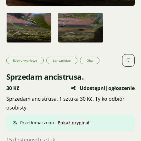
Ryby akwariowe
Loricariidae
Oba
Sprzedam ancistrusa.
30 Kč
Udostępnij ogłoszenie
Sprzedam ancistrusa, 1 sztuka 30 Kč. Tylko odbiór
osobisty.
Przetłumaczono.
Pokaż oryginał
15 dostępnych sztuk