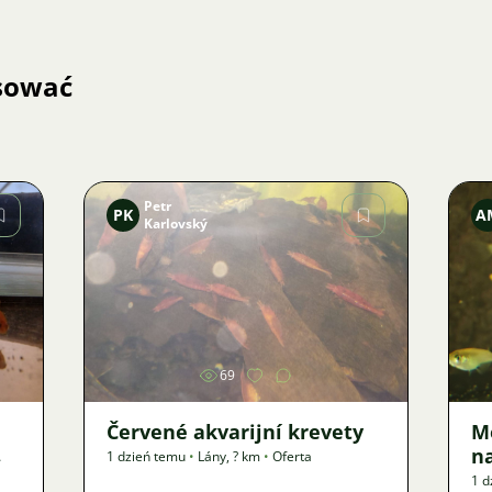
esować
Petr
PK
A
Karlovský
Zdjęcie
69
Červené akvarijní krevety
M
n
1 dzień temu
•
Lány
,
? km
•
Oferta
1 d