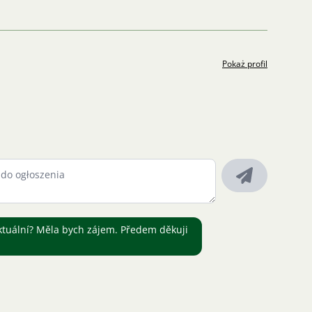
Pokaż profil
aktuální? Měla bych zájem. Předem děkuji