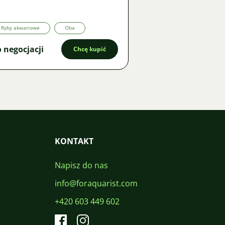
Ryby akwariowe
Oba
 negocjacji
Chcę kupić
KONTAKT
Napisz do nas
info@foraquarist.com
+420 603 449 602