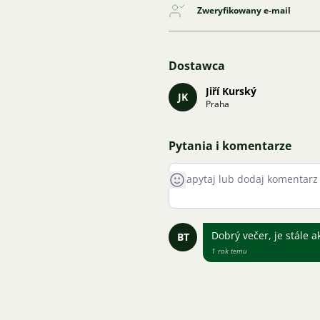
Zweryfikowany e-mail
Dostawca
Jiří Kurský
JK
Praha
Pytania i komentarze
Dobrý večer, je stále 
BT
1 rok temu