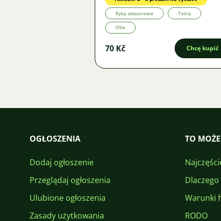
Ryby akwariowe
Tetra
Oba
70 Kč
Chcę kupić
OGŁOSZENIA
TO MOŻE
Dodaj ogłoszenie
Najczęści
Przeglądaj ogłoszenia
Dlaczego
Ulubione ogłoszenia
Warunki 
Zasady użytkowania
RODO