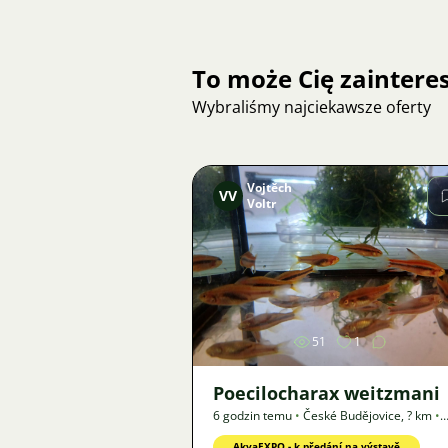
To może Cię zainter
Wybraliśmy najciekawsze oferty
Vojtěch
VV
Voltr
Zdjęcie
51
1
Poecilocharax weitzmani
6 godzin temu
•
České Budějovice
,
? km
•
Oferta
AkvaEXPO - k předání na výstavě