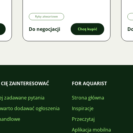
Ryby akwariowe
Do negocjacji
Do
Chcę kupić
 CIĘ ZAINTERESOWAĆ
FOR AQUARIST
ej zadawane pytania
Strona główna
 warto dodawać ogłoszenia
Inspiracje
handlowe
Przeczytaj
Aplikacja mobilna