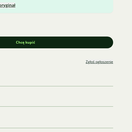
oryginał
Chcę kupić
Zgłoś ogłoszenie