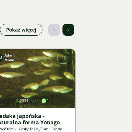
Pokaż więcej
Adam
M
Molin
Zdjęcie
2554
4
1
edaka japońska -
aturalna forma Yonago
zień temu
•
Český Těšín
,
? km
•
Oferta