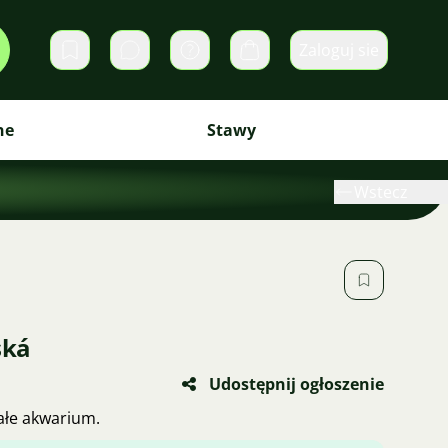
Zaloguj sie
Prywatne wiadomości
Koszyk
ne
Stawy
Wstecz
ská
Udostępnij ogłoszenie
ałe akwarium.