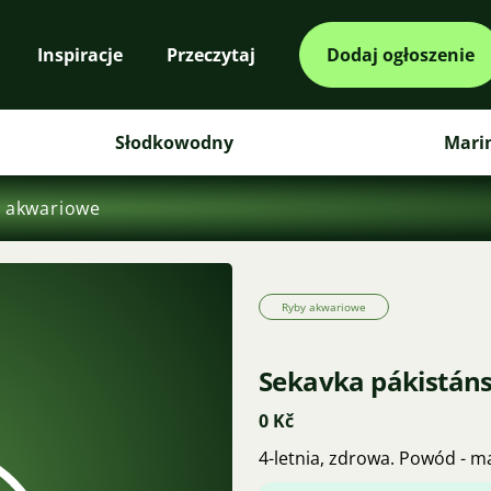
Inspiracje
Przeczytaj
Dodaj ogłoszenie
Słodkowodny
Mari
 akwariowe
Ryby akwariowe
Sekavka pákistán
0 Kč
4-letnia, zdrowa. Powód - m