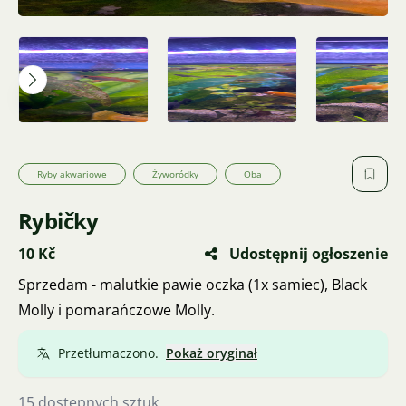
Ryby akwariowe
Żyworódky
Oba
Rybičky
10 Kč
Udostępnij ogłoszenie
Sprzedam - malutkie pawie oczka (1x samiec), Black
Molly i pomarańczowe Molly.
Przetłumaczono.
Pokaż oryginał
15 dostępnych sztuk