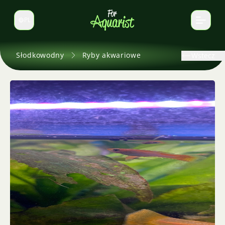
PL
Zmień język
Słodkowodny
Ryby akwariowe
Wstecz