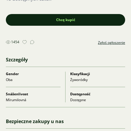
Chcę kupić
1454
Zgłoś ogłoszenie
Szczegóły
Gender
Klasyfikacji
Oba
Żyworódky
Snášenlivost
Dostępność
Mírumilovná
Dostępne
Bezpieczne zakupy u nas