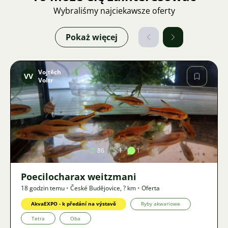
Wybraliśmy najciekawsze oferty
Pokaż więcej
Vojtěch
VV
Voltr
Zdjęcie
86
1
1
Poecilocharax weitzmani
18 godzin temu
•
České Budějovice
,
? km
•
Oferta
AkvaEXPO - k předání na výstavě
Ryby akwariowe
Tetra
Oba