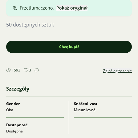
Przetłumaczono.
Pokaż oryginał
50 dostępnych sztuk
Chcę kupić
1593
3
Zgłoś ogłoszenie
Szczegóły
Gender
Snášenlivost
Oba
Mírumilovná
Dostępność
Dostępne