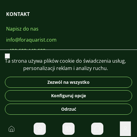
KONTAKT
Napisz do nas
info@foraquarist.com
+420 603 449 602
Zamknij
Ta strona używa plików cookie do świadczenia usług,
personalizacji reklam i analizy ruchu.
Zezwól na wszystko
CS
SK
EN
PL
DE
Konfiguruj opcje
© 2026 For Aquarist
Odrzuć
Do domu
Prywatne wiadom
Użyt