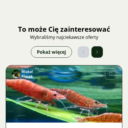
To może Cię zainteresować
Wybraliśmy najciekawsze oferty
Pokaż więcej
Michal
Klacek
Zdjęcie
576
2