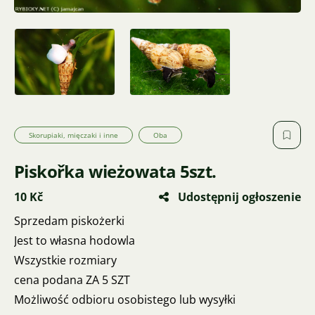
Skorupiaki, mięczaki i inne
Oba
Piskořka wieżowata 5szt.
10 Kč
Udostępnij ogłoszenie
Sprzedam piskożerki
Jest to własna hodowla
Wszystkie rozmiary
cena podana ZA 5 SZT
Możliwość odbioru osobistego lub wysyłki