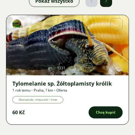
Pokaż wszystko
Vít
Šváb
Zdjęcie
1331
5
Tylomelanie sp. Żółtoplamisty królik
1 rok temu
•
Praha
,
? km
•
Oferta
Skorupiaki, mięczaki i inne
60 Kč
Chcę kupić