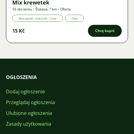
Mix krewetek
16 dni temu
•
Šlotava
,
? km
•
Oferta
Skorupiaki, mięczaki i inne
Oba
15 Kč
Chcę kupić
OGŁOSZENIA
Dodaj ogłoszenie
Przeglądaj ogłoszenia
Ulubione ogłoszenia
Zasady użytkowania