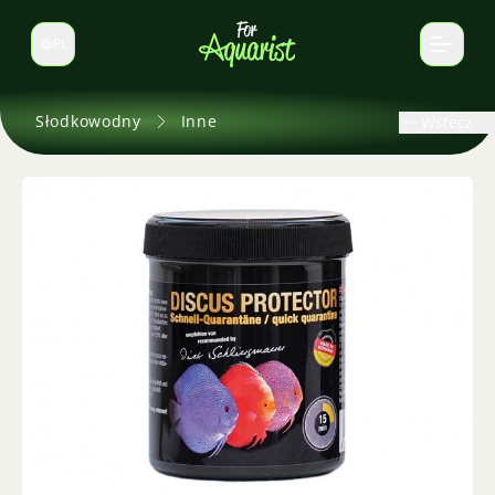
PL
Zmień język
Słodkowodny
Inne
Wstecz