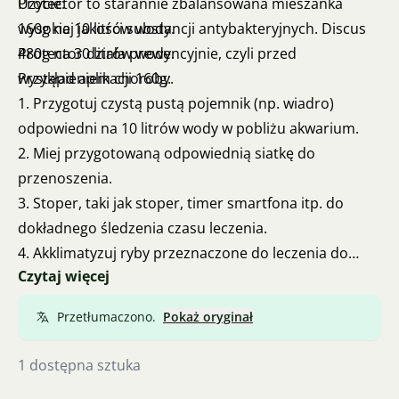
Protector to starannie zbalansowana mieszanka
Użycie:
wysokiej jakości substancji antybakteryjnych. Discus
160g na 10 litrów wody.
Protector działa prewencyjnie, czyli przed
480g na 30 litrów wody.
wystąpieniem choroby.
Przykład aplikacji 160g:
1. Przygotuj czystą pustą pojemnik (np. wiadro)
odpowiedni na 10 litrów wody w pobliżu akwarium.
2. Miej przygotowaną odpowiednią siatkę do
przenoszenia.
3. Stoper, taki jak stoper, timer smartfona itp. do
dokładnego śledzenia czasu leczenia.
4. Akklimatyzuj ryby przeznaczone do leczenia do
Czytaj więcej
wody nowego środowiska w pojemniku
transportowym, na przykład wyrównując temperaturę
Przetłumaczono.
Pokaż oryginał
i wymieniając wodę.
5. Napełnij odpowiedni pojemnik 10 litrami wody z
1 dostępna sztuka
akwarium.