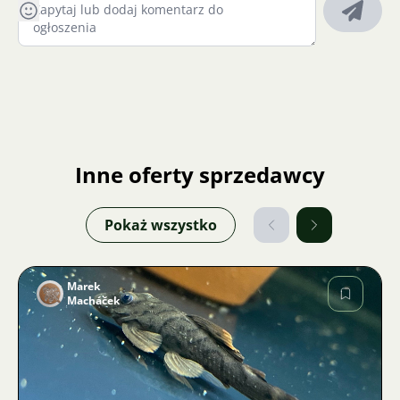
oczach ryb oraz podrażnienie skrzeli. Te objawy są
normalne i ustąpią za dzień lub dwa.
13. Woda transportowa nie może mieć kontaktu z
wodą w akwarium!
Inne oferty sprzedawcy
Pokaż wszystko
Marek
Macháček
Zdjęcie