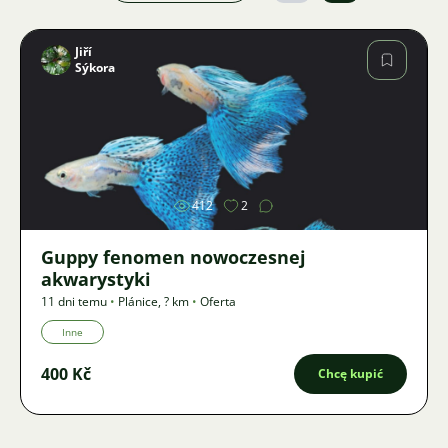
Jiří
Sýkora
Zdjęcie
412
2
Guppy fenomen nowoczesnej
akwarystyki
11 dni temu
•
Plánice
,
? km
•
Oferta
Inne
400 Kč
Chcę kupić