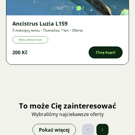
922
1
2
Ancistrus Luzia L159
5 miesięcy temu
•
Tlumačov
,
? km
•
Oferta
Ryby akwariowe
200 Kč
Chcę kupić
To może Cię zainteresować
Wybraliśmy najciekawsze oferty
Pokaż więcej