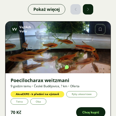
Pokaż więcej
Vojtěch
VV
Voltr
Zdjęcie
78
1
1
Poecilocharax weitzmani
9 godzin temu
•
České Budějovice
,
? km
•
Oferta
AkvaEXPO - k předání na výstavě
Ryby akwariowe
Tetra
Oba
70 Kč
Chcę kupić