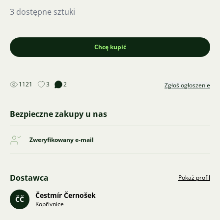
3 dostępne sztuki
Chcę kupić
1121
3
2
Zgłoś ogłoszenie
Bezpieczne zakupy u nas
Zweryfikowany e-mail
Dostawca
Pokaż profil
Čestmír Černošek
ČČ
Kopřivnice