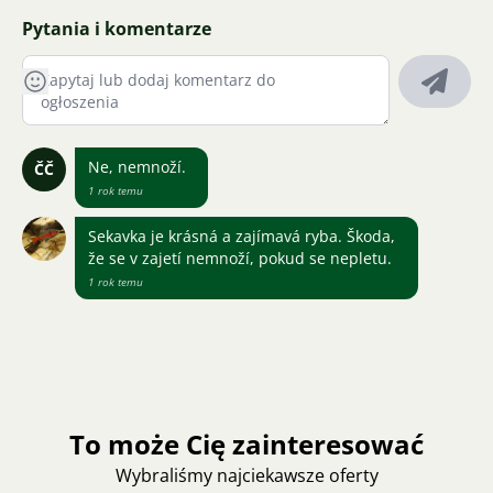
Pytania i komentarze
Ne, nemnoží.
ČČ
1 rok temu
Sekavka je krásná a zajímavá ryba. Škoda,
že se v zajetí nemnoží, pokud se nepletu.
1 rok temu
To może Cię zainteresować
Wybraliśmy najciekawsze oferty