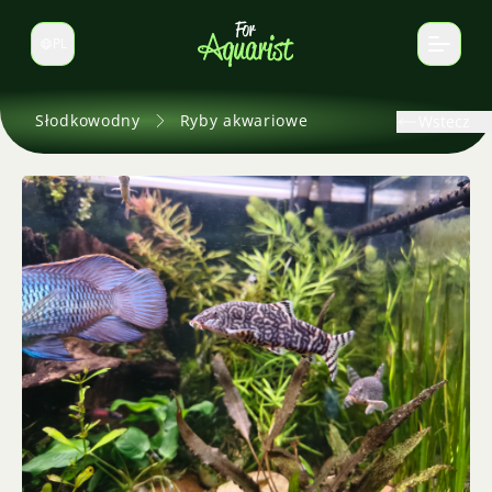
PL
Zmień język
Słodkowodny
Ryby akwariowe
Wstecz