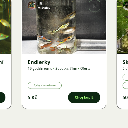
Jiří
Mikulík
Zdjęcie
43
ní
Endlerky
S
19 godzin temu
•
Sobotka
,
? km
•
Oferta
5 d
a
Ryby akwariowe
5 Kč
50
Chcę kupić