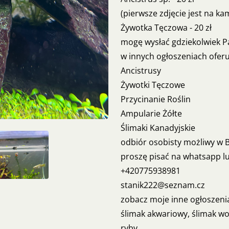
(pierwsze zdjęcie jest na ka
Żywotka Tęczowa - 20 zł
mogę wysłać gdziekolwiek Pa
w innych ogłoszeniach oferu
Ancistrusy
Żywotki Tęczowe
Przycinanie Roślin
Ampularie Żółte
Ślimaki Kanadyjskie
odbiór osobisty możliwy w B
proszę pisać na whatsapp l
+420775938981
stanik222@seznam.cz
zobacz moje inne ogłoszenia 
ślimak akwariowy, ślimak wod
ryby,