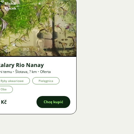
Michal
Klacek
Zdjęcie
312
1
kalary Rio Nanay
ni temu
•
Šlotava
,
? km
•
Oferta
Ryby akwariowe
Pielęgnica
Oba
 Kč
Chcę kupić