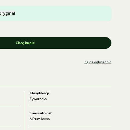
oryginał
Chcę kupić
Zgłoś ogłoszenie
Klasyfikacji
Żyworódky
Snášenlivost
Mírumilovná