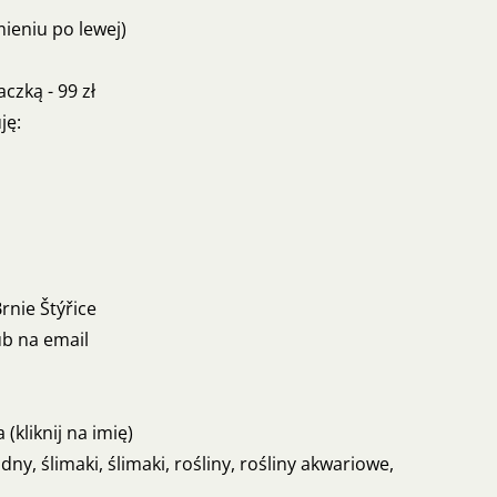
mieniu po lewej)
czką - 99 zł
ję:
rnie Štýřice
ub na email
(kliknij na imię)
ny, ślimaki, ślimaki, rośliny, rośliny akwariowe,