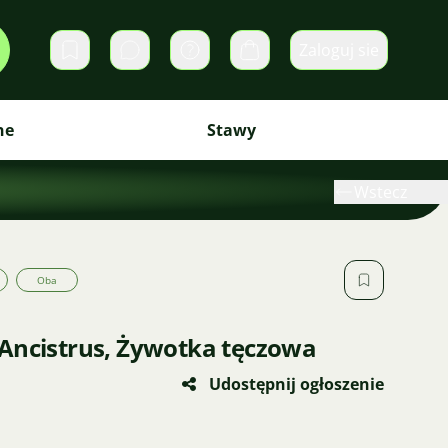
Zaloguj sie
Prywatne wiadomości
Koszyk
ne
Stawy
Wstecz
Oba
Ancistrus, Żywotka tęczowa
Udostępnij ogłoszenie