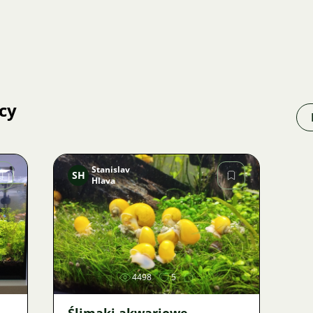
cy
Stanislav
SH
Hlava
Zdjęcie
4498
5