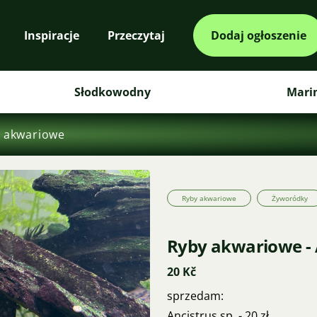
Inspiracje
Przeczytaj
Dodaj ogłoszenie
Słodkowodny
Mari
 akwariowe
Ryby akwariowe
Żyworódky
Ryby akwariowe - 
20 Kč
sprzedam:
Ancistrus sp. - 20 zł