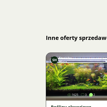
Inne oferty sprzedaw
Stanislav
SH
Hlava
Zdjęcie
1625
3
2