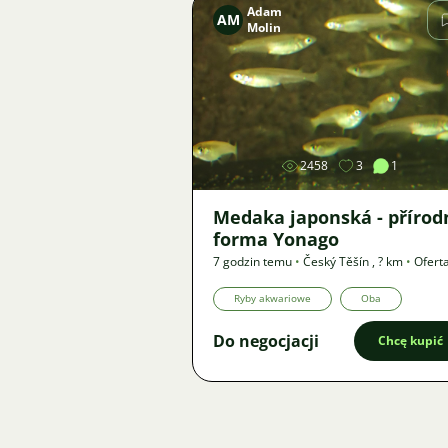
Adam
AM
Molin
Zdjęcie
2458
3
1
Medaka japonská - přírod
forma Yonago
7 godzin temu
•
Český Těšín
,
? km
•
Ofert
Ryby akwariowe
Oba
Do negocjacji
Chcę kupić