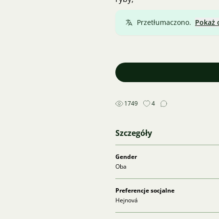
Przetłumaczono.
Pokaż 
1749
4
Szczegóły
Gender
Oba
Preferencje socjalne
Hejnová