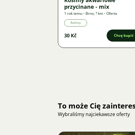
Rośliny akwariowe
przycinane - mix
1 rok temu
•
Brno
,
? km
•
Oferta
Rośliny
30 Kč
Chcę kupić
To może Cię zainter
Wybraliśmy najciekawsze oferty