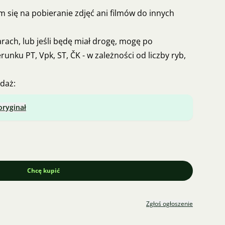
m się na pobieranie zdjęć ani filmów do innych
arach, lub jeśli będę miał drogę, mogę po
runku PT, Vpk, ST, ČK - w zależności od liczby ryb,
daż:
oryginał
Chcę kupić
Zgłoś ogłoszenie