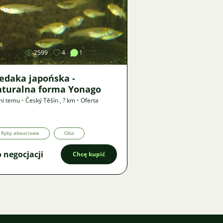
Zdjęcie
2599
4
1
edaka japońska -
aturalna forma Yonago
ni temu
•
Český Těšín
,
? km
•
Oferta
Ryby akwariowe
Oba
 negocjacji
Chcę kupić