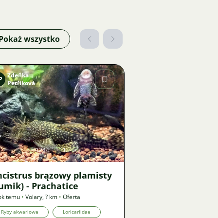
Pokaż wszystko
Zdeňka
P
Petříková
Zdjęcie
1244
1
ncistrus brązowy plamisty
umik) - Prachatice
ok temu
•
Volary
,
? km
•
Oferta
Ryby akwariowe
Loricariidae