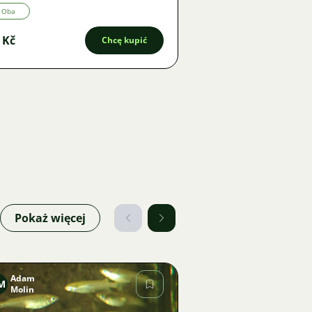
Oba
 Kč
Chcę kupić
Pokaż więcej
Adam
M
Molin