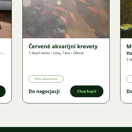
Zdjęcie
100
Červené akvarijní krevety
M
n
•
1 dzień temu
•
Lány
,
? km
•
Oferta
2 d
Ryby akwariowe
Do negocjacji
Do
Chcę kupić