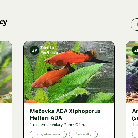
cy
Zdeňka
ZP
Z
Petříková
Zdjęcie
1515
1
Mečovka ADA Xiphoporus
A
Helleri ADA
(s
1 rok temu
•
Volary
,
? km
•
Oferta
1 r
Ryby akwariowe
Żyworódky