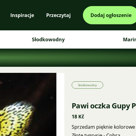
Inspiracje
Przeczytaj
Dodaj ogłoszenie
Słodkowodny
Mari
Słodkowodny
Pawi oczka Gupy P
18 Kč
Sprzedam pięknie kolorowe p
Złote tygrysie - Cobra