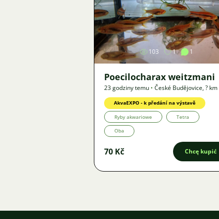
Zdjęcie
103
1
1
Poecilocharax weitzmani
23 godziny temu
•
České Budějovice
,
? km
Oferta
AkvaEXPO - k předání na výstavě
Ryby akwariowe
Tetra
Oba
70 Kč
Chcę kupić