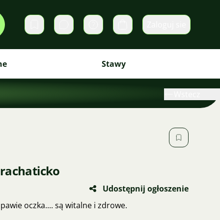
Zaloguj sie
Prywatne wiadomości
Koszyk
ne
Stawy
Wstecz
rachaticko
Udostępnij ogłoszenie
awie oczka.... są witalne i zdrowe.