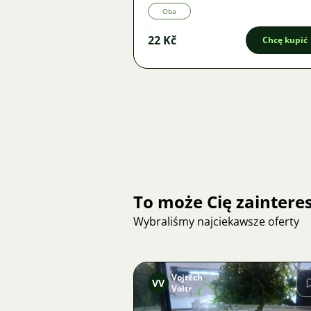
Oba
22 Kč
Chcę kupić
To może Cię zainter
Wybraliśmy najciekawsze oferty
Vojtěch
VV
Voltr