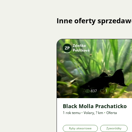
Inne oferty sprzedaw
Zdeňka
ZP
Petříková
Zdjęcie
837
1
Black Molla Prachaticko
1 rok temu
•
Volary
,
? km
•
Oferta
Ryby akwariowe
Żyworódky