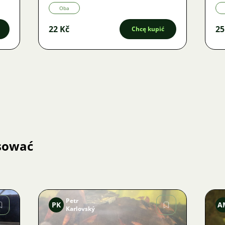
Oba
22 Kč
25
Chcę kupić
esować
Petr
PK
A
Karlovský