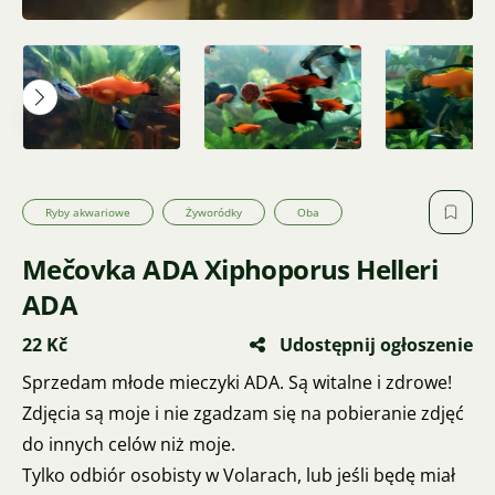
Ryby akwariowe
Żyworódky
Oba
Mečovka ADA Xiphoporus Helleri
ADA
22 Kč
Udostępnij ogłoszenie
Sprzedam młode mieczyki ADA. Są witalne i zdrowe!
Zdjęcia są moje i nie zgadzam się na pobieranie zdjęć
do innych celów niż moje.
Tylko odbiór osobisty w Volarach, lub jeśli będę miał