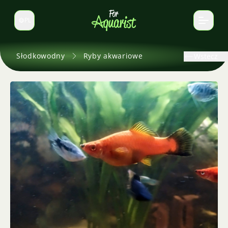
PL
Zmień język
Słodkowodny
Ryby akwariowe
Wstecz