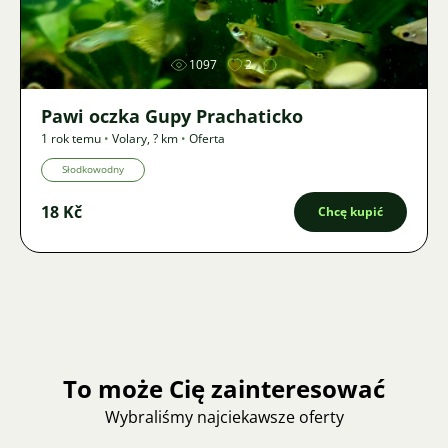
1097
2
Pawi oczka Gupy Prachaticko
1 rok temu
•
Volary
,
? km
•
Oferta
Słodkowodny
18 Kč
Chcę kupić
To może Cię zainteresować
Wybraliśmy najciekawsze oferty