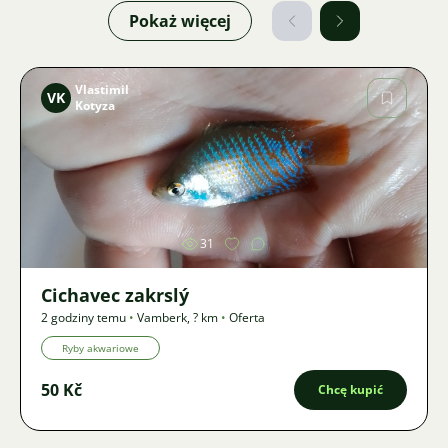
Pokaż więcej
Vlastimil
VK
Kotyza
Zdjęcie
31
Cichavec zakrslý
2 godziny temu
•
Vamberk
,
? km
•
Oferta
Ryby akwariowe
50 Kč
Chcę kupić