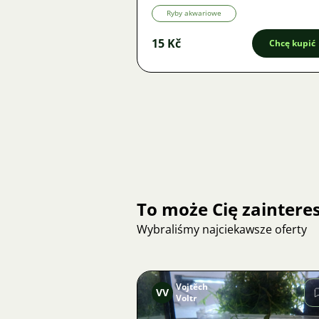
Ryby akwariowe
15 Kč
Chcę kupić
To może Cię zainter
Wybraliśmy najciekawsze oferty
Vojtěch
VV
Voltr