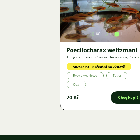
Zdjęcie
80
1
1
Poecilocharax weitzmani
11 godzin temu
•
České Budějovice
,
? km
•
Oferta
AkvaEXPO - k předání na výstavě
Ryby akwariowe
Tetra
Oba
70 Kč
Chcę kupić