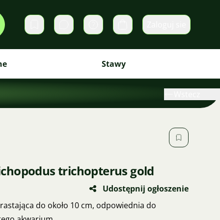
Zaloguj sie
Prywatne wiadomości
Koszyk
ne
Stawy
Wstecz
Trichopodus trichopterus gold
Udostępnij ogłoszenie
rastająca do około 10 cm, odpowiednia do
tego akwarium.