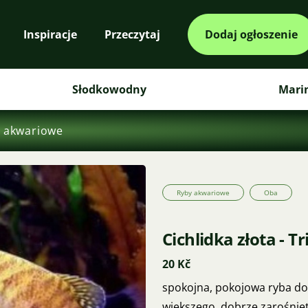
Inspiracje
Przeczytaj
Dodaj ogłoszenie
Słodkowodny
Mari
 akwariowe
Ryby akwariowe
Oba
Cichlidka złota - 
20 Kč
spokojna, pokojowa ryba do
większego, dobrze zarośnię