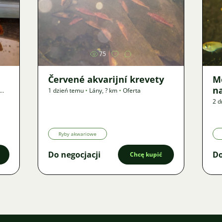
Zdjęcie
75
Červené akvarijní krevety
M
n
1 dzień temu
•
Lány
,
? km
•
Oferta
2 d
Ryby akwariowe
Do negocjacji
Do
Chcę kupić