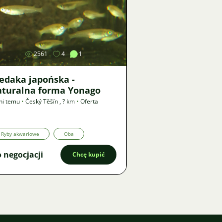
Zdjęcie
2561
4
1
edaka japońska -
aturalna forma Yonago
ni temu
•
Český Těšín
,
? km
•
Oferta
Ryby akwariowe
Oba
 negocjacji
Chcę kupić