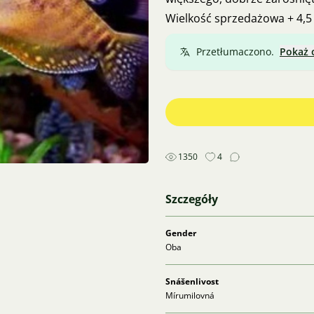
Wielkość sprzedażowa + 4,5 
Przetłumaczono.
Pokaż 
1350
4
Szczegóły
Gender
Oba
Snášenlivost
Mírumilovná