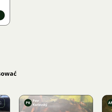
esować
Petr
PK
A
Karlovský