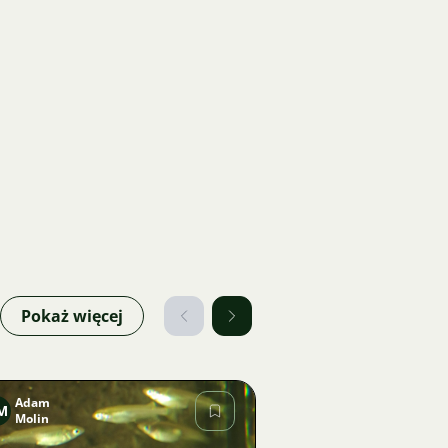
Pokaż więcej
Adam
M
Molin