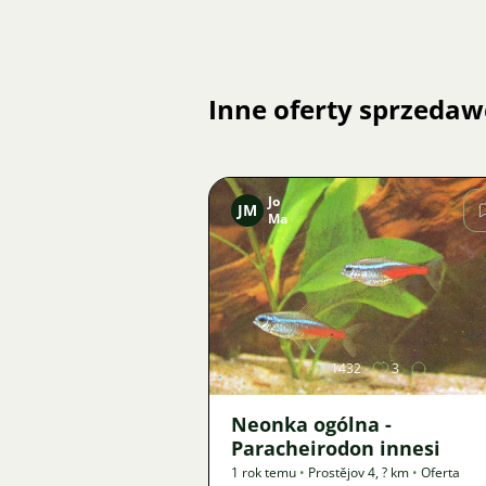
Inne oferty sprzedaw
Jo
JM
Ma
Zdjęcie
1432
3
Neonka ogólna -
Paracheirodon innesi
1 rok temu
•
Prostějov 4
,
? km
•
Oferta