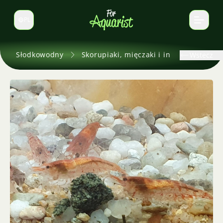
PL
Zmień język
Słodkowodny
Skorupiaki, mięczaki i inne
Wstecz