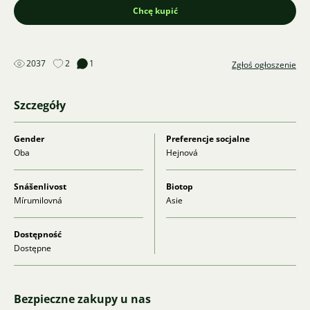
Chcę kupić
2037
2
1
Zgłoś ogłoszenie
Szczegóły
Gender
Preferencje socjalne
Oba
Hejnová
Snášenlivost
Biotop
Mírumilovná
Asie
Dostępność
Dostępne
Bezpieczne zakupy u nas