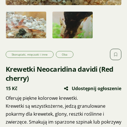
Skorupiaki, mięczaki i inne
Oba
Krewetki Neocaridina davidi (Red
cherry)
15 Kč
Udostępnij ogłoszenie
Oferuję piękne kolorowe krewetki.
Krewetki są wszystkożerne, jedzą granulowane
pokarmy dla krewetek, glony, resztki roślinne i
zwierzęce. Smakują im sparzone szpinak lub pokrzywy