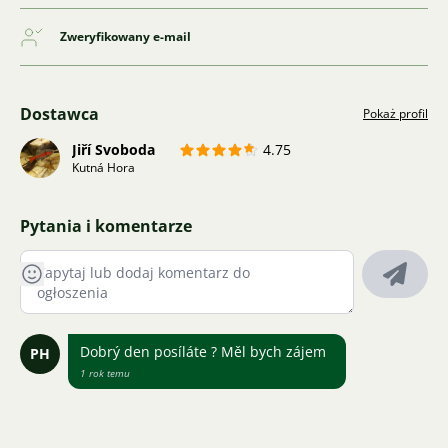
Zweryfikowany e-mail
Dostawca
Pokaż profil
Jiří Svoboda
4.75
Kutná Hora
Pytania i komentarze
Dobrý den posíláte ? Měl bych zájem
PH
1 rok temu