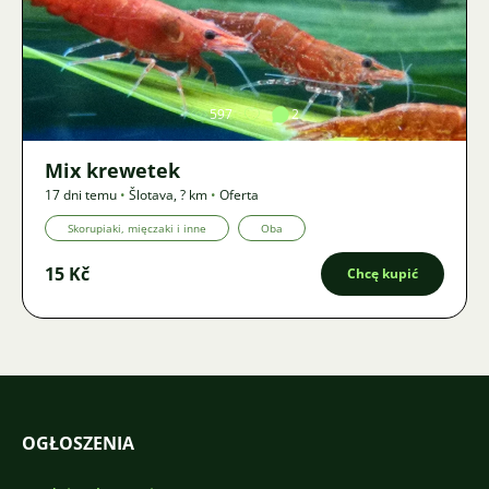
Zdjęcie
597
2
Mix krewetek
17 dni temu
•
Šlotava
,
? km
•
Oferta
Skorupiaki, mięczaki i inne
Oba
15 Kč
Chcę kupić
OGŁOSZENIA