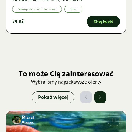
Skorupiaki, mięczaki i inne
Oba
79 Kč
Chcę kupić
To może Cię zainteresować
Wybraliśmy najciekawsze oferty
Pokaż więcej
Michal
Klacek