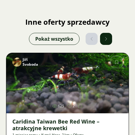
Inne oferty sprzedawcy
Pokaż wszystko
Jiří
Svoboda
Zdjęcie
625
2
Caridina Taiwan Bee Red Wine –
atrakcyjne krewetki
1 miesiąc temu
•
Kutná Hora
,
? km
•
Oferta