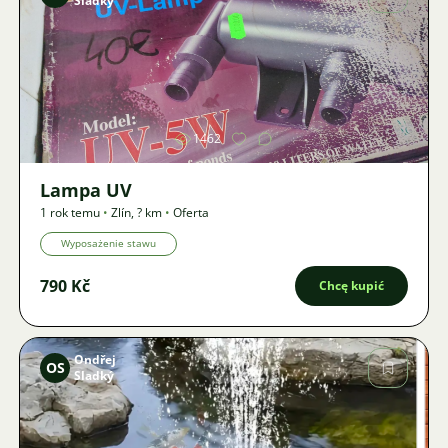
Sladký
Zdjęcie
1462
Lampa UV
1 rok temu
•
Zlín
,
? km
•
Oferta
Wyposażenie stawu
790 Kč
Chcę kupić
Ondřej
OS
Sladký