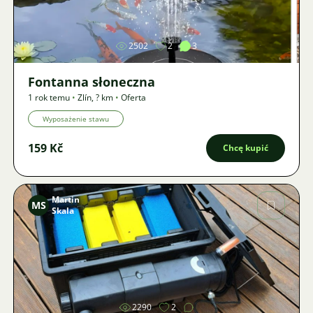
Zdjęcie
2502
2
3
Fontanna słoneczna
1 rok temu
•
Zlín
,
? km
•
Oferta
Wyposażenie stawu
159 Kč
Chcę kupić
Martin
MS
Skala
Zdjęcie
2290
2