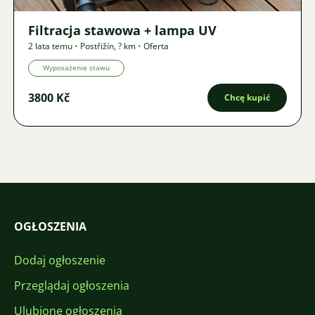
Filtracja stawowa + lampa UV
2 lata temu
•
Postřižín
,
? km
•
Oferta
Wyposażenie stawu
3800 Kč
Chcę kupić
OGŁOSZENIA
Dodaj ogłoszenie
Przeglądaj ogłoszenia
Ulubione ogłoszenia