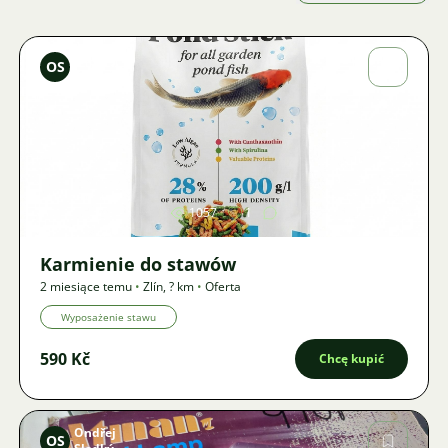
Ondřej
OS
Sladký
Zdjęcie
1057
1
Karmienie do stawów
2 miesiące temu
•
Zlín
,
? km
•
Oferta
Wyposażenie stawu
590 Kč
Chcę kupić
Ondřej
OS