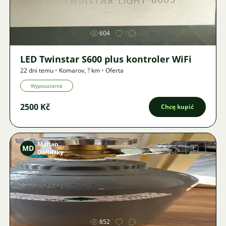
Zdjęcie
604
LED Twinstar S600 plus kontroler WiFi
22 dni temu
•
Komarov
,
? km
•
Oferta
Wyposażenie
2500 Kč
Chcę kupić
Marian
MD
Dolinsky
Zdjęcie
852