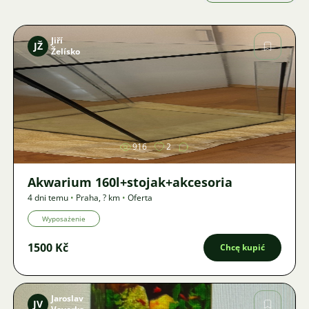
Jiří
JŽ
Želísko
Zdjęcie
916
2
Akwarium 160l+stojak+akcesoria
4 dni temu
•
Praha
,
? km
•
Oferta
Wyposażenie
1500 Kč
Chcę kupić
Jaroslav
JV