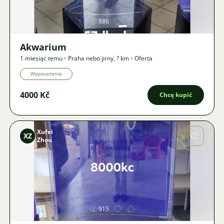
886
Akwarium
1 miesiąc temu
•
Praha nebo jirny
,
? km
•
Oferta
Wyposażenie
4000 Kč
Chcę kupić
Xufei
XZ
Zhou
Zdjęcie
915