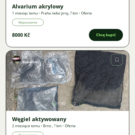
Alvarium akrylowy
1 miesiąc temu
•
Praha nebo jirny
,
? km
•
Oferta
Wyposażenie
8000 Kč
Chcę kupić
Jiří
Boháček
Zdjęcie
1180
2
Węgiel aktywowany
2 miesiące temu
•
Brno
,
? km
•
Oferta