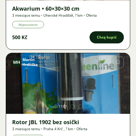
Akwarium • 60×30×30 cm
3 miesiące temu
•
Uherské Hradiště
,
? km
•
Oferta
Wyposażenie
500 Kč
Chcę kupić
Martin
MH
Hrdlička
Zdjęcie
1181
Rotor JBL 1902 bez osički
3 miesiące temu
•
Praha 4 Krč
,
? km
•
Oferta