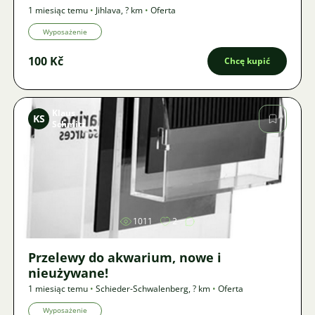
1 miesiąc temu
•
Jihlava
,
? km
•
Oferta
Wyposażenie
100 Kč
Chcę kupić
Klaus
KS
Schmitz
Zdjęcie
1011
2
Przelewy do akwarium, nowe i
nieużywane!
1 miesiąc temu
•
Schieder-Schwalenberg
,
? km
•
Oferta
Wyposażenie