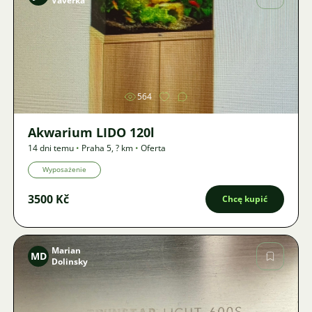
Vaverka
Zdjęcie
564
Akwarium LIDO 120l
14 dni temu
•
Praha 5
,
? km
•
Oferta
Wyposażenie
3500 Kč
Chcę kupić
Marian
MD
Dolinsky