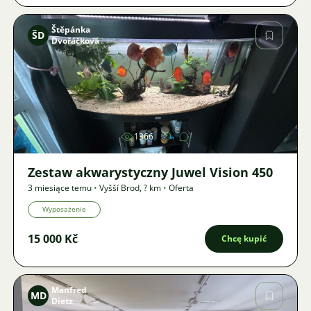
Štěpánka
ŠD
Dvořáčková
Zdjęcie
1366
Zestaw akwarystyczny Juwel Vision 450
3 miesiące temu
•
Vyšší Brod
,
? km
•
Oferta
Wyposażenie
15 000 Kč
Chcę kupić
Manfred
MD
Dietz