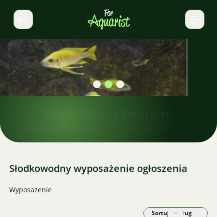
PL
Zmień język
Krewetki w akwarium
Znajdź idealne krewetki do swojego akwarium.
Słodkowodny wyposażenie ogłoszenia
Wyposażenie
Sortuj według