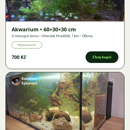
980
2
Akwarium • 60×30×30 cm
3 miesiące temu
•
Uherské Hradiště
,
? km
•
Oferta
Wyposażenie
700 Kč
Chcę kupić
Kateřina
Sýkorová
Zdjęcie
1289
2