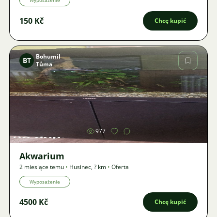
Wyposażenie
150 Kč
Chcę kupić
Bohumil
BT
Tůma
Zdjęcie
977
Akwarium
2 miesiące temu
•
Husinec
,
? km
•
Oferta
Wyposażenie
4500 Kč
Chcę kupić