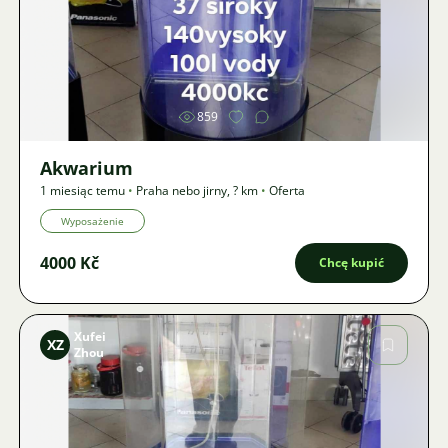
Zdjęcie
859
Akwarium
1 miesiąc temu
•
Praha nebo jirny
,
? km
•
Oferta
Wyposażenie
4000 Kč
Chcę kupić
Xufei
XZ
Zhou
Zdjęcie