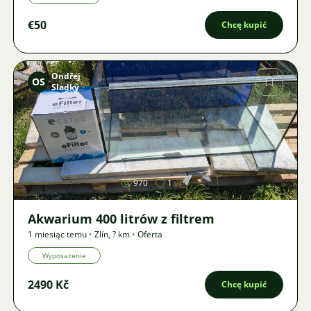
€50
Chcę kupić
Ondřej
OS
Sladký
Zdjęcie
970
1
Akwarium 400 litrów z filtrem
1 miesiąc temu
•
Zlín
,
? km
•
Oferta
Wyposażenie
2490 Kč
Chcę kupić