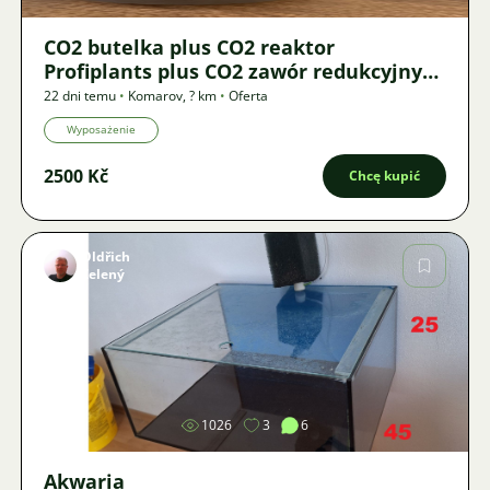
CO2 butelka plus CO2 reaktor
Profiplants plus CO2 zawór redukcyjny
Strideways
22 dni temu
•
Komarov
,
? km
•
Oferta
Wyposażenie
2500 Kč
Chcę kupić
Oldřich
Zelený
Zdjęcie
1026
3
6
Akwaria