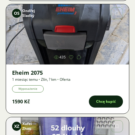
Ondřej
OS
Sladký
Zdjęcie
435
Eheim 2075
1 miesiąc temu
•
Zlín
,
? km
•
Oferta
Wyposażenie
1590 Kč
Chcę kupić
Xufei
XZ
Zhou