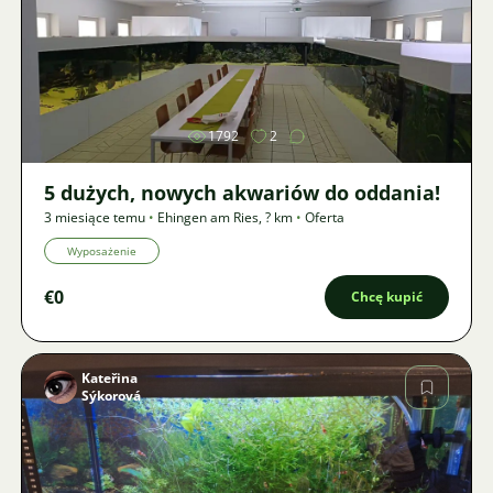
Zdjęcie
1792
2
5 dużych, nowych akwariów do oddania!
3 miesiące temu
•
Ehingen am Ries
,
? km
•
Oferta
Wyposażenie
€0
Chcę kupić
Kateřina
Sýkorová
Zdjęcie