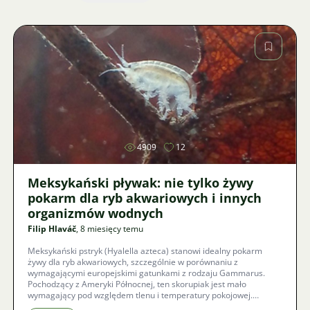
Zdjęcie
4909
12
Meksykański pływak: nie tylko żywy
pokarm dla ryb akwariowych i innych
organizmów wodnych
Filip Hlaváč
, 8 miesięcy temu
Meksykański pstryk (Hyalella azteca) stanowi idealny pokarm
żywy dla ryb akwariowych, szczególnie w porównaniu z
wymagającymi europejskimi gatunkami z rodzaju Gammarus.
Pochodzący z Ameryki Północnej, ten skorupiak jest mało
wymagający pod względem tlenu i temperatury pokojowej.
Dowiedz się, jak z pstryków zrobić „żywe bomby witaminowe” i