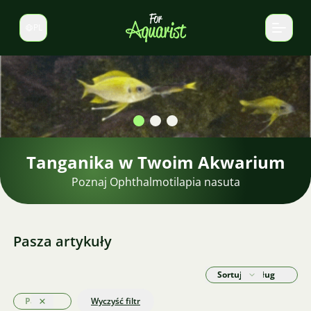
PL
Zmień język
Tanganika w Twoim Akwarium
Poznaj Ophthalmotilapia nasuta
Pasza artykuły
Sortuj według
Pasza
Wyczyść filtr
Wyczyść