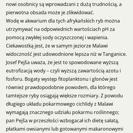
nowi osobnicy są wprowadzani z dużą trudnością, a
pierwotna obsada może je zlikwidować.
Wodę w akwarium dla tych afrykańskich ryb można
utrzymywać na odpowiednich wartościach pH za
pomocą zwykłej sody oczyszczonej i wapienia.
Ciekawostką jest, że w samym jeziorze Malawi
widoczność jest udowodnione lepsza niż w Tanganice.
Josef Pejša uważa, że jest to spowodowane wyższą
eutrofizacją wody – czyli wyższą zawartością azotu i
fosforu. Bogaty występ fitoplanktonu i glonów jest
również prawdopodobnie powodem, dla którego
tamtejsze ryby osiągają większe rozmiary. Z powodu
długiego układu pokarmowego cichlidy z Malawi
wymagają znacznego udziału pokarmu roślinnego;
pan Pejša w przeszłości wzbogacał ich dietę sałatą,
płatkami owsianymi lub gotowanymi makaronowymi