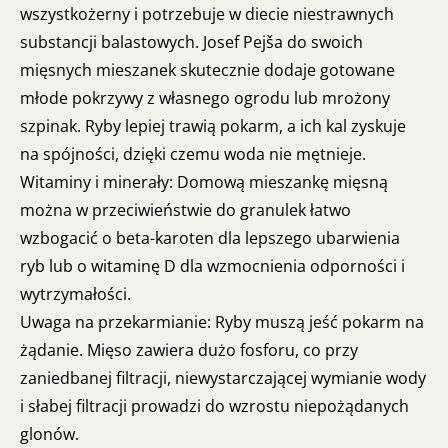
wszystkożerny i potrzebuje w diecie niestrawnych
substancji balastowych. Josef Pejša do swoich
mięsnych mieszanek skutecznie dodaje gotowane
młode pokrzywy z własnego ogrodu lub mrożony
szpinak. Ryby lepiej trawią pokarm, a ich kal zyskuje
na spójności, dzięki czemu woda nie mętnieje.
Witaminy i minerały: Domową mieszankę mięsną
można w przeciwieństwie do granulek łatwo
wzbogacić o beta-karoten dla lepszego ubarwienia
ryb lub o witaminę D dla wzmocnienia odporności i
wytrzymałości.
Uwaga na przekarmianie: Ryby muszą jeść pokarm na
żądanie. Mięso zawiera dużo fosforu, co przy
zaniedbanej filtracji, niewystarczającej wymianie wody
i słabej filtracji prowadzi do wzrostu niepożądanych
glonów.