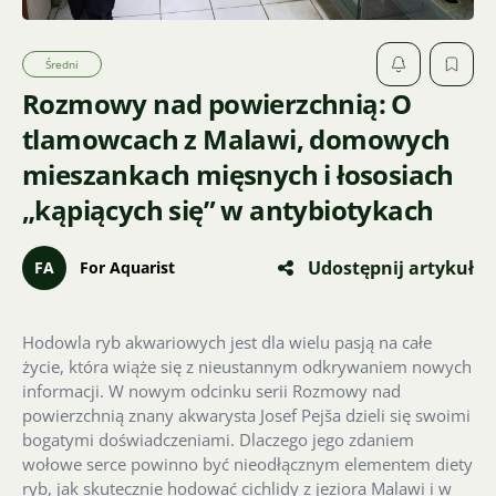
Średni
Rozmowy nad powierzchnią: O
tlamowcach z Malawi, domowych
mieszankach mięsnych i łososiach
„kąpiących się” w antybiotykach
Udostępnij artykuł
FA
For Aquarist
Hodowla ryb akwariowych jest dla wielu pasją na całe
życie, która wiąże się z nieustannym odkrywaniem nowych
informacji. W nowym odcinku serii Rozmowy nad
powierzchnią znany akwarysta Josef Pejša dzieli się swoimi
bogatymi doświadczeniami. Dlaczego jego zdaniem
wołowe serce powinno być nieodłącznym elementem diety
ryb, jak skutecznie hodować cichlidy z jeziora Malawi i w