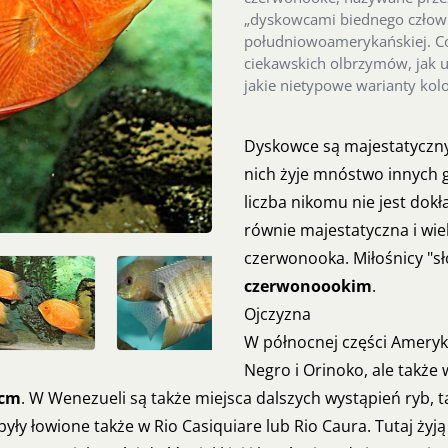
„dyskowcami biednego człowi
południowoamerykańskiej. Co
ciekawskich olbrzymów, jak ur
jakie nietypowe warianty kol
Dyskowce są majestatyczny
nich żyje mnóstwo innych g
liczba nikomu nie jest dokła
równie majestatyczna i wie
czerwonooka. Miłośnicy "s
czerwonoookim
.
Ojczyzna
W północnej części Ameryk
Negro i Orinoko, ale także
 cm
. W Wenezueli są także miejsca dalszych wystąpień ryb, ta
były łowione także w Rio Casiquiare lub Rio Caura. Tutaj żyją