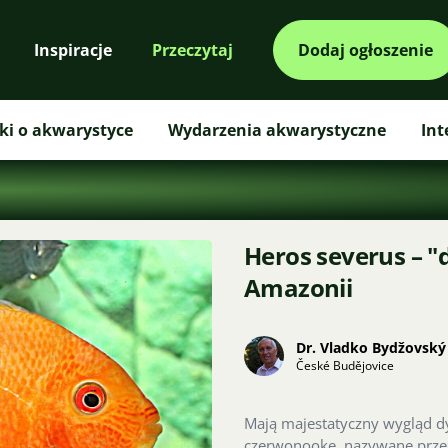
Inspiracje
Przeczytaj
Dodaj ogłoszenie
ki o akwarystyce
Wydarzenia akwarystyczne
Int
Heros severus – "
Amazonii
Dr. Vladko Bydžovský
České Budějovice
Mają majestatyczny wygląd d
czerwonooke, nazywane przez