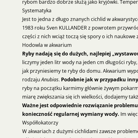
rybom bardzo dobrze służą jako kryjówki. Tempera
Systematyka
Jest to jedna z długo znanych cichlid w akwarysty
1983 roku Sven KULLANDER z powrotem przywróci
części z nich wciąż toczą się spory o ich naukow
Hodowla w akwarium
Ryby nadają się do dużych, najlepiej „wysta
liczymy jeden litr wody na jeden cm długości ryby
jak przyniesiemy te ryby do domu. Akwarium wyposa
rodzaju
Anubias
.
Podobnie jak w przypadku inny
ryby na początku karmimy głównie żywym pokarmem (
miarę zwiększania się ich wielkości, dodajemy tak
Ważne jest odpowiednie rozwiązanie problemu a
konieczność regularnej wymiany wody.
Im więc
Współlokatorzy
W akwariach z dużymi cichlidami zawsze probleme