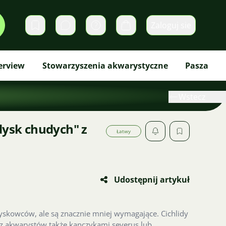
Zaloguj sie
Prywatne wiadomości
Koszyk
erview
Stowarzyszenia akwarystyczne
Pasza
Wstecz
dysk chudych" z
Łatwy
Udostępnij artykuł
yskowców, ale są znacznie mniej wymagające. Cichlidy
 akwarystów także kanczykami severus lub