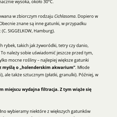
znacznie wysoka, około 30°C.
fikowana w zbiorczym rodzaju
Cichlasoma
. Dopiero w
Obecnie znane są inne gatunki, w przypadku
iec (C. SIGGELKOW, Hamburg).
rybek, takich jak żyworódki, tetry czy danio,
. To należy sobie uświadomić jeszcze przed tym,
lko mocne rośliny – najlepiej większe gatunki
 z myślą o „holenderskim akwarium”
. Młode
ale także sztucznym (płatki, granulki). Później, w
 miejscu wydajna filtracja. Z tym wiąże się
 dno wybieramy niektóre z większych gatunków