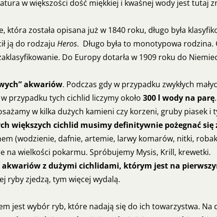
tura w większości dość miękkiej i kwaśnej wody jest tutaj 
ce, która została opisana już w 1840 roku, długo była klasy
ł ją do rodzaju
Heros
. Długo była to monotypowa rodzina. 
e zaklasyfikowanie. Do Europy dotarła w 1909 roku do Niem
wowych” akwariów
. Podczas gdy w przypadku zwykłych małych 
, w przypadku tych cichlid liczymy około
300 l wody na parę
żamy w kilka dużych kamieni czy korzeni, gruby piasek i ty
ch większych cichlid musimy definitywnie pożegnać się
wodzienie, dafnie, artemie, larwy komarów, nitki, robaki), 
że na wielkości pokarmu. Spróbujemy Mysis, Krill, krewetki.
kwariów z dużymi cichlidami, którym jest na pierwszym
ej ryby zjedzą, tym więcej wydalą.
m jest wybór ryb, które nadają się do ich towarzystwa. Na