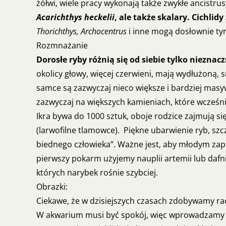
żółwi, wiele pracy wykonają także zwykłe ancistrus
Acarichthys heckelii
, ale także skalary. Cichli
Thorichthys, Archocentrus
i inne mogą dosłownie ty
Rozmnażanie
Dorosłe ryby różnią się od siebie tylko niezna
okolicy głowy, więcej czerwieni, mają wydłużoną, s
samce są zazwyczaj nieco większe i bardziej masyw
zazwyczaj na większych kamieniach, które wcześni
Ikra bywa do 1000 sztuk, oboje rodzice zajmują s
(larwofilne tlamowce). Piękne ubarwienie ryb, s
biednego człowieka”. Ważne jest, aby młodym zape
pierwszy pokarm użyjemy nauplii artemii lub daf
których narybek rośnie szybciej.
Obrazki:
Ciekawe, że w dzisiejszych czasach zdobywamy racz
W akwarium musi być spokój, więc wprowadzamy ty