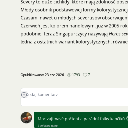
Severy to duże cichlidy, które mają zdolność obs
Młody osobnik podstawowej formy kolorystycznej
Czasami nawet u młodych severusów obserwujemy 
Czerwień jest kolorem handlowym, już w 2005 ro
podobnie, teraz Singapurczycy nazywają
Heros sev
Jedna z ostatnich wariant kolorystycznych, równi
Opublikowano: 23 cze 2026
1793
7
Moc zajímavé počtení a parádní fotky kančíků
1 miesiąc temu