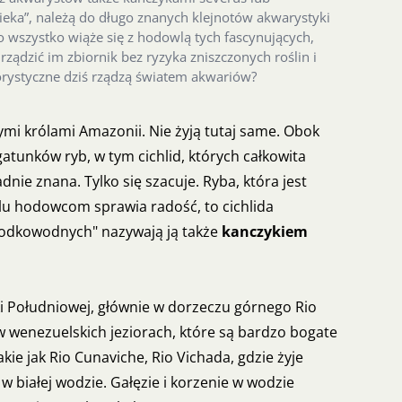
eka”, należą do długo znanych klejnotów akwarystyki
 wszystko wiąże się z hodowlą tych fascynujących,
ządzić im zbiornik bez ryzyka zniszczonych roślin i
orystyczne dziś rządzą światem akwariów?
mi królami Amazonii. Nie żyją tutaj same. Obok
atunków ryb, w tym cichlid, których całkowita
dnie znana. Tylko się szacuje. Ryba, która jest
lu hodowcom sprawia radość, to cichlida
łodkowodnych" nazywają ją także
kanczykiem
i Południowej, głównie w dorzeczu górnego Rio
 w wenezuelskich jeziorach, które są bardzo bogate
kie jak Rio Cunaviche, Rio Vichada, gdzie żyje
 w białej wodzie. Gałęzie i korzenie w wodzie