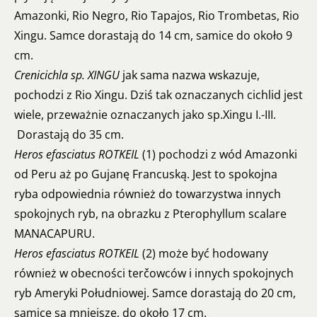
Amazonki, Rio Negro, Rio Tapajos, Rio Trombetas, Rio
Xingu. Samce dorastają do 14 cm, samice do około 9
cm.
Crenicichla sp. XINGU
jak sama nazwa wskazuje,
pochodzi z Rio Xingu. Dziś tak oznaczanych cichlid jest
wiele, przeważnie oznaczanych jako sp.Xingu I.-III.
Dorastają do 35 cm.
Heros efasciatus ROTKEIL
(1) pochodzi z wód Amazonki
od Peru aż po Gujanę Francuską. Jest to spokojna
ryba odpowiednia również do towarzystwa innych
spokojnych ryb, na obrazku z Pterophyllum scalare
MANACAPURU.
Heros efasciatus ROTKEIL
(2) może być hodowany
również w obecności terčowców i innych spokojnych
ryb Ameryki Południowej. Samce dorastają do 20 cm,
samice są mniejsze, do około 17 cm.