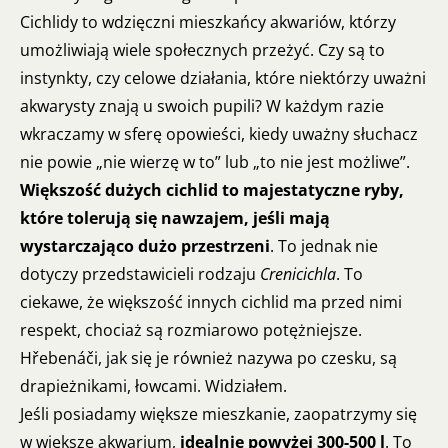
Cichlidy to wdzięczni mieszkańcy akwariów, którzy
umożliwiają wiele społecznych przeżyć. Czy są to
instynkty, czy celowe działania, które niektórzy uważni
akwarysty znają u swoich pupili? W każdym razie
wkraczamy w sferę opowieści, kiedy uważny słuchacz
nie powie „nie wierzę w to” lub „to nie jest możliwe”.
Większość dużych cichlid to majestatyczne ryby,
które tolerują się nawzajem, jeśli mają
wystarczająco dużo przestrzeni
. To jednak nie
dotyczy przedstawicieli rodzaju
Crenicichla
. To
ciekawe, że większość innych cichlid ma przed nimi
respekt, chociaż są rozmiarowo potężniejsze.
Hřebenáči, jak się je również nazywa po czesku, są
drapieżnikami, łowcami. Widziałem.
Jeśli posiadamy większe mieszkanie, zaopatrzymy się
w większe akwarium,
idealnie powyżej 300-500 l
. To