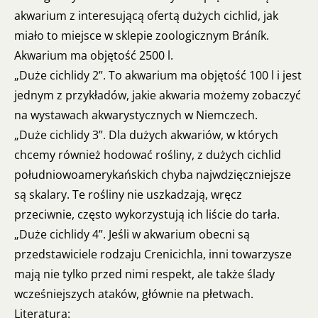
akwarium z interesującą ofertą dużych cichlid, jak
miało to miejsce w sklepie zoologicznym Bráník.
Akwarium ma objętość 2500 l.
„Duże cichlidy 2”. To akwarium ma objętość 100 l i jest
jednym z przykładów, jakie akwaria możemy zobaczyć
na wystawach akwarystycznych w Niemczech.
„Duże cichlidy 3”. Dla dużych akwariów, w których
chcemy również hodować rośliny, z dużych cichlid
południowoamerykańskich chyba najwdzięczniejsze
są skalary. Te rośliny nie uszkadzają, wręcz
przeciwnie, często wykorzystują ich liście do tarła.
„Duże cichlidy 4”. Jeśli w akwarium obecni są
przedstawiciele rodzaju Crenicichla, inni towarzysze
mają nie tylko przed nimi respekt, ale także ślady
wcześniejszych ataków, głównie na płetwach.
Literatura: