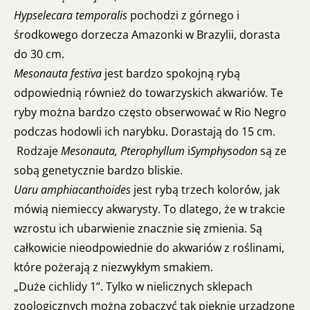
Hypselecara temporalis
pochodzi z górnego i
środkowego dorzecza Amazonki w Brazylii, dorasta
do 30 cm.
Mesonauta festiva
jest bardzo spokojną rybą
odpowiednią również do towarzyskich akwariów. Te
ryby można bardzo często obserwować w Rio Negro
podczas hodowli ich narybku. Dorastają do 15 cm.
Rodzaje
Mesonauta, Pterophyllum
i
Symphysodon
są ze
sobą genetycznie bardzo bliskie.
Uaru amphiacanthoides
jest rybą trzech kolorów, jak
mówią niemieccy akwarysty. To dlatego, że w trakcie
wzrostu ich ubarwienie znacznie się zmienia. Są
całkowicie nieodpowiednie do akwariów z roślinami,
które pożerają z niezwykłym smakiem.
„Duże cichlidy 1”. Tylko w nielicznych sklepach
zoologicznych można zobaczyć tak pięknie urządzone