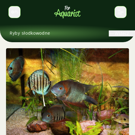
PL
Zmień język
Ryby słodkowodne
Wstecz