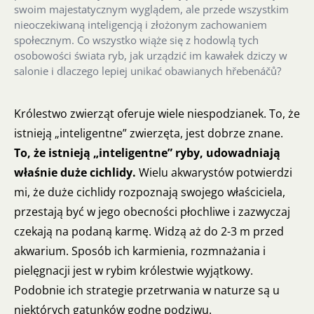
swoim majestatycznym wyglądem, ale przede wszystkim
nieoczekiwaną inteligencją i złożonym zachowaniem
społecznym. Co wszystko wiąże się z hodowlą tych
osobowości świata ryb, jak urządzić im kawałek dziczy w
salonie i dlaczego lepiej unikać obawianych hřebenáčů?
Królestwo zwierząt oferuje wiele niespodzianek. To, że
istnieją „inteligentne” zwierzęta, jest dobrze znane.
To, że istnieją „inteligentne” ryby, udowadniają
właśnie duże cichlidy.
Wielu akwarystów potwierdzi
mi, że duże cichlidy rozpoznają swojego właściciela,
przestają być w jego obecności płochliwe i zazwyczaj
czekają na podaną karmę. Widzą aż do 2-3 m przed
akwarium. Sposób ich karmienia, rozmnażania i
pielęgnacji jest w rybim królestwie wyjątkowy.
Podobnie ich strategie przetrwania w naturze są u
niektórych gatunków godne podziwu.