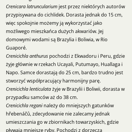
Crenicara latruncularium
jest przez niektórych autorów
przypisywana do cichlidek. Dorasta jednak do 15 cm,
więc spokojnie możemy ją wykorzystać jako
możliwego mieszkańca dużych akwariów. Jej
domowymi wodami są Brazylia i Boliwia, w Rio
Guaporé.
Crenicichla anthurus
pochodzi z Ekwadoru i Peru, gdzie
żyje głównie w rzekach Ucayali, Putumayo, Huallaga i
Napo. Samce dorastają do 25 cm, bardzo trudno jest
stworzyć współpracujący harmonijny parę.
Crenicichla lenticulata
żyje w Brazylii i Boliwii, dorasta w
przypadku samców aż do 38 cm.
Crenicichla regani
należy do mniejszych gatunków
hřebenáčů, zdecydowanie nie zalecamy jednak
umieszczania go w zbiornikach towarzyskich, gdzie
pływają mniejsze ryby. Pochodzi z dorzecza