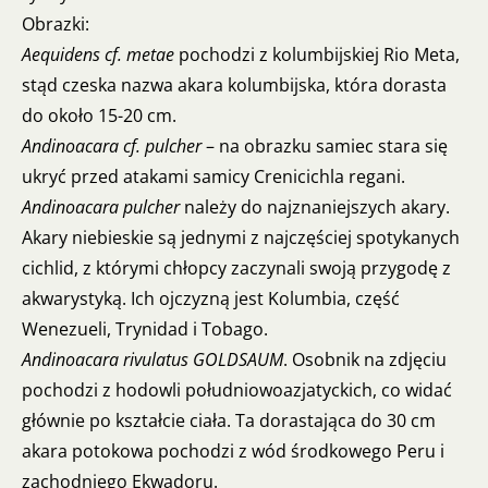
Obrazki:
Aequidens cf. metae
pochodzi z kolumbijskiej Rio Meta,
stąd czeska nazwa akara kolumbijska, która dorasta
do około 15-20 cm.
Andinoacara cf. pulcher
– na obrazku samiec stara się
ukryć przed atakami samicy Crenicichla regani.
Andinoacara pulcher
należy do najznaniejszych akary.
Akary niebieskie są jednymi z najczęściej spotykanych
cichlid, z którymi chłopcy zaczynali swoją przygodę z
akwarystyką. Ich ojczyzną jest Kolumbia, część
Wenezueli, Trynidad i Tobago.
Andinoacara rivulatus
GOLDSAUM
. Osobnik na zdjęciu
pochodzi z hodowli południowoazjatyckich, co widać
głównie po kształcie ciała. Ta dorastająca do 30 cm
akara potokowa pochodzi z wód środkowego Peru i
zachodniego Ekwadoru.