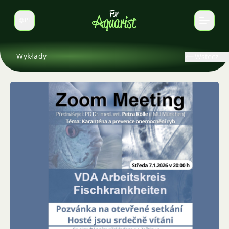
PL
Zmień język
Wykłady
Wstecz