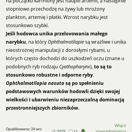
na początku karmiony jest nauplii artemii, a następnie
stopniowo przechodzę na żywy lub mrożony
plankton, artemię i płatki. Wzrost narybku jest
stosunkowo szybki.
Jeśli hodowca unika przelovowania małego
narybku
, na który
Ophthalmotilapie
są wrażliwe i unika
nieostrożnej manipulacji z dorosłymi rybami, u
których często dochodzi do uszkodzeń oczu (znane u
podobnych ryb rodzaju
Cyathopharynx
),
to są to
stosunkowo robustne i odporne ryby
.
Ophthalmotilapia nasuta
są po spełnieniu
podstawowych warunków hodowli dzięki swojej
wielkości i ubarwieniu niezaprzeczalną dominacją
przestronniejszych zbiorników.
Włącz
Opublikowano: 24 wrz
powiadomienia
5025
11