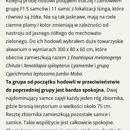
Kolejną próbę hodowli podjąłem inaczej i zamówiłem
grupę F1 5 samców i 11 samic z lokalizacji Isinga, które
również są żółte. Nie są tak jaskrawe, mają na ciele
ciemne plamy i kolor zmieniają w zależności od
nastroju od jasnego żółtego do mechowato
zielonego. Do ich hodowli wybrałem duże towarzyskie
akwarium o wymiarach 300 x 80 x 60 cm, które
obecnie zamieszkują razem z
Enantiopus melanogenys
Chituta
i
Xenotilapia spilopterus Lyamembe
i
grupą
Cyprichromis leptosoma Jumbo Moba
.
Ta grupa od początku hodowli w przeciwieństwie
do poprzedniej grupy jest bardzo spokojna.
Dwaj
najdominujący samce zajęli każdy jeden róg zbiornika,
gdzie bronią terytorium o wielkości około 75 cm.
Resztę zbiornika zamieszkują pozostałe samce i
samice. Takie współżycie jest całkowicie spokojne.