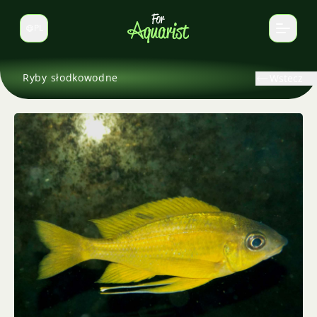
PL
Zmień język
Ryby słodkowodne
Wstecz