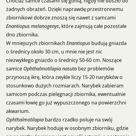
Chociaż samce czasami się gonią, nigdy nie doszło do
żadnych obrażeń. Dzięki naprawdę przestronnemu
zbiornikowi dobrze znoszą się nawet z samcami
Enantiopus melanogenys
, które zajmują całe pozostałe
dno zbiornika.
W mniejszych zbiornikach
Enantiopus
budują gniazda
o średnicy około 30 cm, u mnie nie jest nic
niezwykłego gniazdo o średnicy 50-60 cm. Noszące
samice
Ophthalmotilapia nasuta
bez problemów
przynoszą ikrę, która zwykle liczy 15-20 narybków o
stosunkowo dużych rozmiarach. Narybek zabieram
samicom podczas pielęgnacji zbiornika, ewentualnie
czasami łowię go już wypuszczonego na powierzchni
akwarium.
Ophthalmotilapia
bardzo rzadko poluje na swój
narybek. Narybek hoduję w osobnym zbiorniku, gdzie