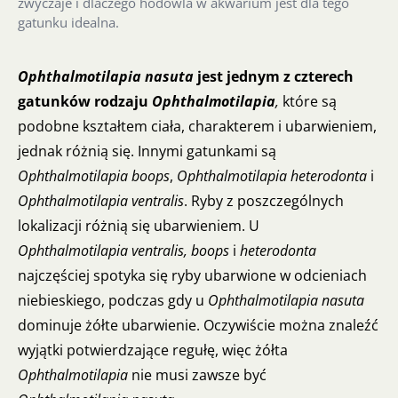
zwyczaje i dlaczego hodowla w akwarium jest dla tego
gatunku idealna.
Ophthalmotilapia nasuta
jest jednym z czterech
gatunków rodzaju
Ophthalmotilapia
,
które są
podobne kształtem ciała, charakterem i ubarwieniem,
jednak różnią się. Innymi gatunkami są
Ophthalmotilapia boops
,
Ophthalmotilapia heterodonta
i
Ophthalmotilapia ventralis
. Ryby z poszczególnych
lokalizacji różnią się ubarwieniem. U
Ophthalmotilapia ventralis, boops
i
heterodonta
najczęściej spotyka się ryby ubarwione w odcieniach
niebieskiego, podczas gdy u
Ophthalmotilapia nasuta
dominuje żółte ubarwienie. Oczywiście można znaleźć
wyjątki potwierdzające regułę, więc żółta
Ophthalmotilapia
nie musi zawsze być