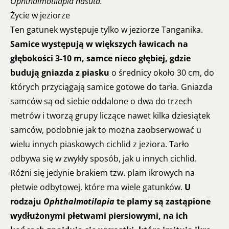
Ophthalmotilapia nasuta.
Życie w jeziorze
Ten gatunek występuje tylko w jeziorze Tanganika.
Samice występują w większych ławicach na
głębokości 3-10 m, samce nieco głębiej, gdzie
budują gniazda z piasku
o średnicy około 30 cm, do
których przyciągają samice gotowe do tarła. Gniazda
samców są od siebie oddalone o dwa do trzech
metrów i tworzą grupy liczące nawet kilka dziesiątek
samców, podobnie jak to można zaobserwować u
wielu innych piaskowych cichlid z jeziora. Tarło
odbywa się w zwykły sposób, jak u innych cichlid.
Różni się jedynie brakiem tzw. plam ikrowych na
płetwie odbytowej, które ma wiele gatunków.
U
rodzaju
Ophthalmotilapia
te plamy są zastąpione
wydłużonymi płetwami piersiowymi, na ich