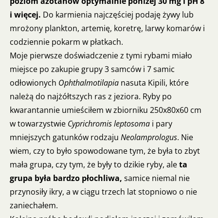
poziom azotanów optymalnie poniżej 30 mg i pH 8
i więcej.
Do karmienia najczęściej podaję żywy lub
mrożony plankton, artemię, koretrę, larwy komarów i
codziennie pokarm w płatkach.
Moje pierwsze doświadczenie z tymi rybami miało
miejsce po zakupie grupy 3 samców i 7 samic
odłowionych
Ophthalmotilapia
nasuta Kipili, które
należą do najżółtszych ras z jeziora. Ryby po
kwarantannie umieściłem w zbiorniku 250x80x60 cm
w towarzystwie
Cyprichromis leptosoma
i pary
mniejszych gatunków rodzaju
Neolamprologus
. Nie
wiem, czy to było spowodowane tym, że była to zbyt
mała grupa, czy tym, że były to dzikie ryby, ale
ta
grupa była bardzo płochliwa,
samice niemal nie
przynosiły ikry, a w ciągu trzech lat stopniowo o nie
zaniechałem.