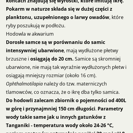
końcach znajdują się wyrostki, które imitują ikrę.
Pokarm w naturze składa się w dużej części z
planktonu, uzupełnionego o larwy owadów
, które
ryby poszukują w podłożu.
Hodowla w akwarium
Dorosłe samce są w porównaniu do samic
intensywniej ubarwione
, mają wydłużone płetwy
brzuszne i
osiągają do 20 cm.
Samice są skromniej
ubarwione, nie mają tak wyraźnie wydłużonych płetw i
osiągają mniejszy rozmiar (około 16 cm).
Ophthalmotilapia
należy do tzw. materniczych
tlamowców, co oznacza, że o ikrę dba tylko samica.
Do hodowli zalecam zbiornik o pojemności od 400L
w górę i przynajmniej 150 cm długości
.
Parametry
wody takie same jak u innych gatunków z
Tanganiki - temperatura wody około 24-26 °C,